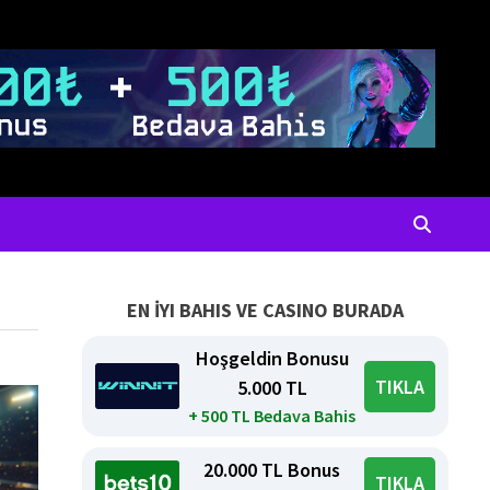
EN İYI BAHIS VE CASINO BURADA
Hoşgeldin Bonusu
TIKLA
5.000 TL
+ 500 TL Bedava Bahis
20.000 TL Bonus
TIKLA