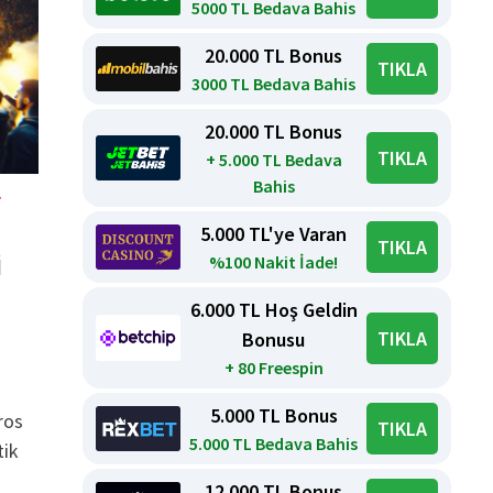
5000 TL Bedava Bahis
20.000 TL Bonus
TIKLA
3000 TL Bedava Bahis
20.000 TL Bonus
TIKLA
+ 5.000 TL Bedava
Bahis
T
5.000 TL'ye Varan
TIKLA
i
%100 Nakit İade!
6.000 TL Hoş Geldin
TIKLA
Bonusu
+ 80 Freespin
5.000 TL Bonus
ros
TIKLA
5.000 TL Bedava Bahis
tik
12.000 TL Bonus