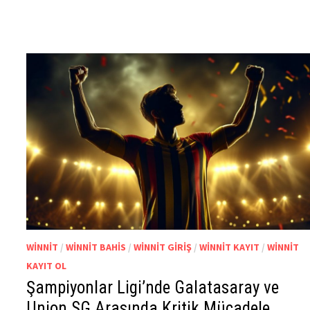
WINNIT
/
WINNIT BAHIS
/
WINNIT GIRIŞ
/
WINNIT KAYIT
/
WINNIT
KAYIT OL
Şampiyonlar Ligi’nde Galatasaray ve
Union SG Arasında Kritik Mücadele