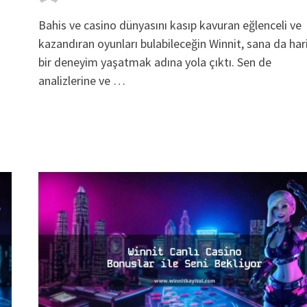
Bahis ve casino dünyasını kasıp kavuran eğlenceli ve
kazandıran oyunları bulabileceğin Winnit, sana da har
bir deneyim yaşatmak adına yola çıktı. Sen de
analizlerine ve …