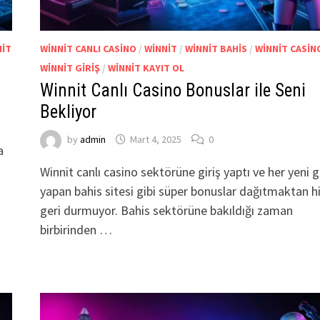
NIT
WINNIT CANLI CASINO
/
WINNIT
/
WINNIT BAHIS
/
WINNIT CASIN
WINNIT GIRIŞ
/
WINNIT KAYIT OL
Winnit Canlı Casino Bonuslar ile Seni
Bekliyor
by
admin
Mart 4, 2025
0
a
Winnit canlı casino sektörüne giriş yaptı ve her yeni gi
yapan bahis sitesi gibi süper bonuslar dağıtmaktan h
geri durmuyor. Bahis sektörüne bakıldığı zaman
birbirinden …