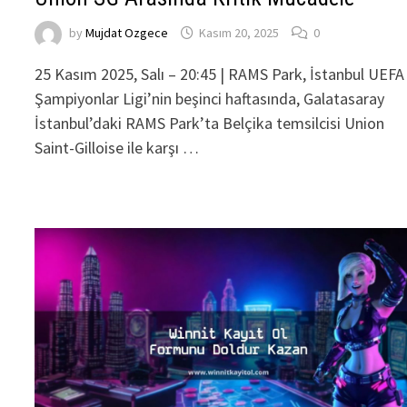
by
Mujdat Ozgece
Kasım 20, 2025
0
25 Kasım 2025, Salı – 20:45 | RAMS Park, İstanbul UEFA
Şampiyonlar Ligi’nin beşinci haftasında, Galatasaray
İstanbul’daki RAMS Park’ta Belçika temsilcisi Union
Saint-Gilloise ile karşı …