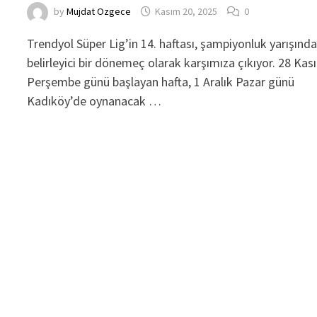
by
Mujdat Ozgece
Kasım 20, 2025
0
Trendyol Süper Lig’in 14. haftası, şampiyonluk yarışınd
belirleyici bir dönemeç olarak karşımıza çıkıyor. 28 Kas
Perşembe günü başlayan hafta, 1 Aralık Pazar günü
Kadıköy’de oynanacak …