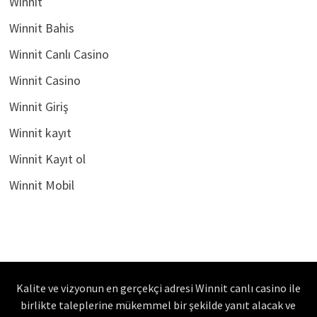
Winnit
Winnit Bahis
Winnit Canlı Casino
Winnit Casino
Winnit Giriş
Winnit kayıt
Winnit Kayıt ol
Winnit Mobil
Kalite ve vizyonun en gerçekçi adresi Winnit canlı casino ile
birlikte taleplerine mükemmel bir şekilde yanıt alacak ve