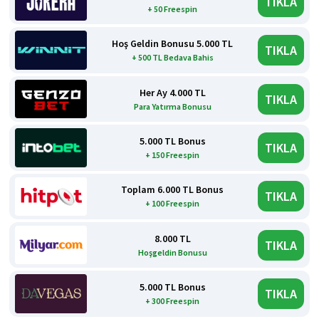
TIKLA
+ 50 Freespin
Hoş Geldin Bonusu 5.000 TL
TIKLA
+ 500 TL Bedava Bahis
Her Ay 4.000 TL
TIKLA
Para Yatırma Bonusu
5.000 TL Bonus
TIKLA
+ 150 Freespin
Toplam 6.000 TL Bonus
TIKLA
+ 100 Freespin
8.000 TL
TIKLA
Hoşgeldin Bonusu
5.000 TL Bonus
TIKLA
+ 300 Freespin