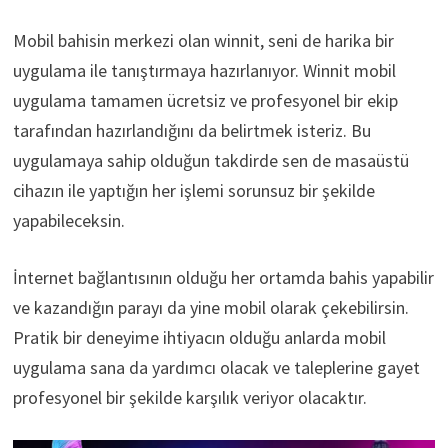
Mobil bahisin merkezi olan winnit, seni de harika bir
uygulama ile tanıştırmaya hazırlanıyor. Winnit mobil
uygulama tamamen ücretsiz ve profesyonel bir ekip
tarafından hazırlandığını da belirtmek isteriz. Bu
uygulamaya sahip olduğun takdirde sen de masaüstü
cihazın ile yaptığın her işlemi sorunsuz bir şekilde
yapabileceksin.
İnternet bağlantısının olduğu her ortamda bahis yapabilir
ve kazandığın parayı da yine mobil olarak çekebilirsin.
Pratik bir deneyime ihtiyacın olduğu anlarda mobil
uygulama sana da yardımcı olacak ve taleplerine gayet
profesyonel bir şekilde karşılık veriyor olacaktır.