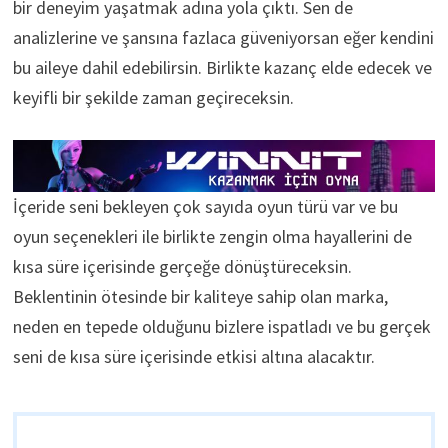
bir deneyim yaşatmak adına yola çıktı. Sen de
analizlerine ve şansına fazlaca güveniyorsan eğer kendini
bu aileye dahil edebilirsin. Birlikte kazanç elde edecek ve
keyifli bir şekilde zaman geçireceksin.
İçeride seni bekleyen çok sayıda oyun türü var ve bu
oyun seçenekleri ile birlikte zengin olma hayallerini de
kısa süre içerisinde gerçeğe dönüştüreceksin.
Beklentinin ötesinde bir kaliteye sahip olan marka,
neden en tepede olduğunu bizlere ispatladı ve bu gerçek
seni de kısa süre içerisinde etkisi altına alacaktır.