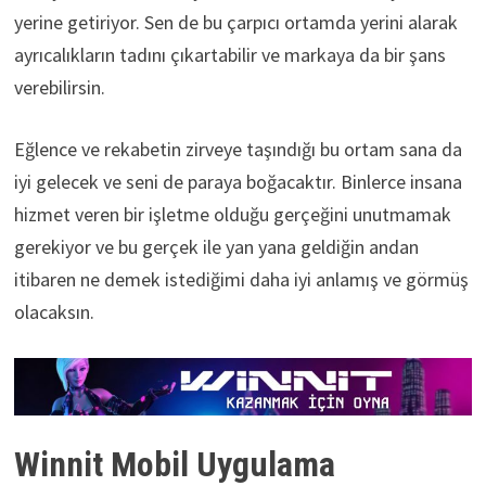
yerine getiriyor. Sen de bu çarpıcı ortamda yerini alarak
ayrıcalıkların tadını çıkartabilir ve markaya da bir şans
verebilirsin.
Eğlence ve rekabetin zirveye taşındığı bu ortam sana da
iyi gelecek ve seni de paraya boğacaktır. Binlerce insana
hizmet veren bir işletme olduğu gerçeğini unutmamak
gerekiyor ve bu gerçek ile yan yana geldiğin andan
itibaren ne demek istediğimi daha iyi anlamış ve görmüş
olacaksın.
Winnit Mobil Uygulama