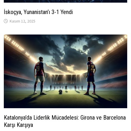
İskoçya, Yunanistan’ı 3-1 Yendi
Kasım 12, 2025
Katalonya’da Liderlik Mücadelesi: Girona ve Barcelona
Karşı Karşıya