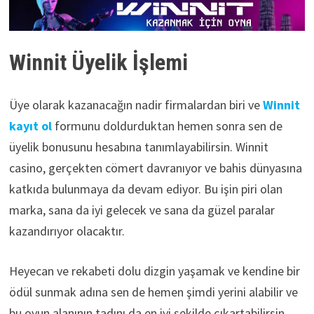
Winnit Üyelik İşlemi
Üye olarak kazanacağın nadir firmalardan biri ve
Winnit
kayıt ol
formunu doldurduktan hemen sonra sen de
üyelik bonusunu hesabına tanımlayabilirsin. Winnit
casino, gerçekten cömert davranıyor ve bahis dünyasına
katkıda bulunmaya da devam ediyor. Bu işin piri olan
marka, sana da iyi gelecek ve sana da güzel paralar
kazandırıyor olacaktır.
Heyecan ve rekabeti dolu dizgin yaşamak ve kendine bir
ödül sunmak adına sen de hemen şimdi yerini alabilir ve
bu oyun alanının tadını da en iyi şekilde çıkartabilirsin.