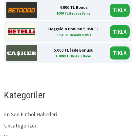
4.000 TL Bonus
TIKLA
1000 TL Bedava Bahis
Hoşgeldin Bonusu 5.050 TL
TIKLA
+ 500 TL Bedava Bahis
5.000 TL İade Bonusu
TIKLA
+ 1000 TL Risksiz Bahis
Kategoriler
En Son Futbol Haberleri
Uncategorized