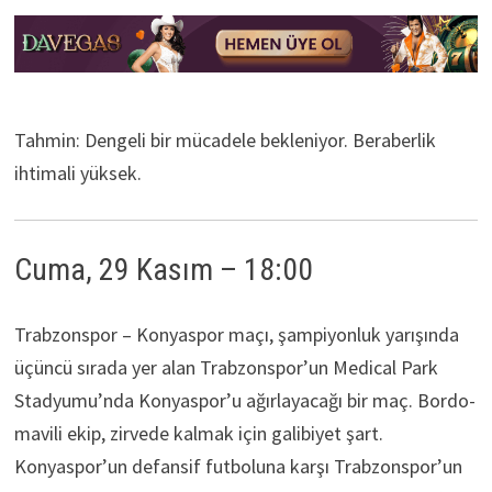
Tahmin: Dengeli bir mücadele bekleniyor. Beraberlik
ihtimali yüksek.
Cuma, 29 Kasım – 18:00
Trabzonspor – Konyaspor maçı, şampiyonluk yarışında
üçüncü sırada yer alan Trabzonspor’un Medical Park
Stadyumu’nda Konyaspor’u ağırlayacağı bir maç. Bordo-
mavili ekip, zirvede kalmak için galibiyet şart.
Konyaspor’un defansif futboluna karşı Trabzonspor’un