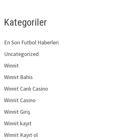
Kategoriler
En Son Futbol Haberleri
Uncategorized
Winnit
Winnit Bahis
Winnit Canlı Casino
Winnit Casino
Winnit Giriş
Winnit kayıt
Winnit Kayıt ol