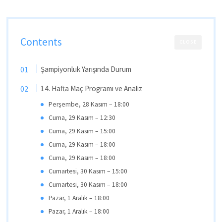
Contents
CLOSE
Şampiyonluk Yarışında Durum
14. Hafta Maç Programı ve Analiz
Perşembe, 28 Kasım – 18:00
Cuma, 29 Kasım – 12:30
Cuma, 29 Kasım – 15:00
Cuma, 29 Kasım – 18:00
Cuma, 29 Kasım – 18:00
Cumartesi, 30 Kasım – 15:00
Cumartesi, 30 Kasım – 18:00
Pazar, 1 Aralık – 18:00
Pazar, 1 Aralık – 18:00