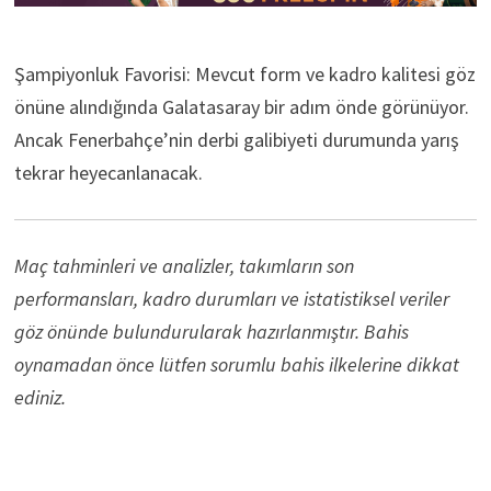
Şampiyonluk Favorisi: Mevcut form ve kadro kalitesi göz
önüne alındığında Galatasaray bir adım önde görünüyor.
Ancak Fenerbahçe’nin derbi galibiyeti durumunda yarış
tekrar heyecanlanacak.
Maç tahminleri ve analizler, takımların son
performansları, kadro durumları ve istatistiksel veriler
göz önünde bulundurularak hazırlanmıştır. Bahis
oynamadan önce lütfen sorumlu bahis ilkelerine dikkat
ediniz.