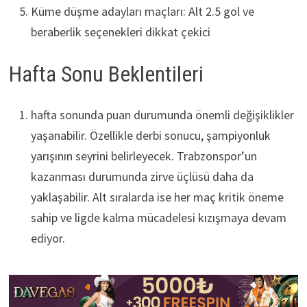
Küme düşme adayları maçları: Alt 2.5 gol ve
beraberlik seçenekleri dikkat çekici
Hafta Sonu Beklentileri
hafta sonunda puan durumunda önemli değişiklikler
yaşanabilir. Özellikle derbi sonucu, şampiyonluk
yarışının seyrini belirleyecek. Trabzonspor’un
kazanması durumunda zirve üçlüsü daha da
yaklaşabilir. Alt sıralarda ise her maç kritik öneme
sahip ve ligde kalma mücadelesi kızışmaya devam
ediyor.