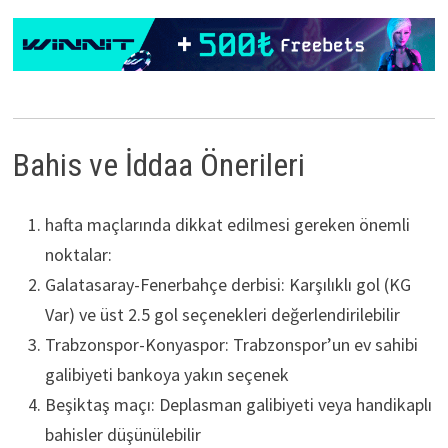
Bahis ve İddaa Önerileri
hafta maçlarında dikkat edilmesi gereken önemli
noktalar:
Galatasaray-Fenerbahçe derbisi: Karşılıklı gol (KG
Var) ve üst 2.5 gol seçenekleri değerlendirilebilir
Trabzonspor-Konyaspor: Trabzonspor’un ev sahibi
galibiyeti bankoya yakın seçenek
Beşiktaş maçı: Deplasman galibiyeti veya handikaplı
bahisler düşünülebilir