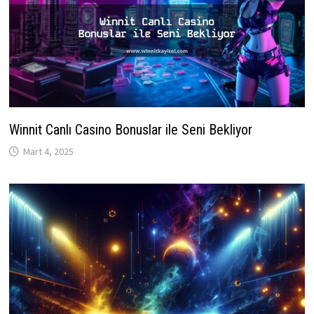
Winnit Canlı Casino Bonuslar ile Seni Bekliyor
Mart 4, 2025