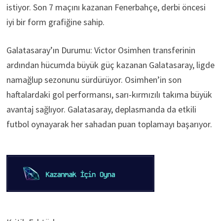
istiyor. Son 7 maçını kazanan Fenerbahçe, derbi öncesi
iyi bir form grafiğine sahip.
Galatasaray’ın Durumu: Victor Osimhen transferinin
ardından hücumda büyük güç kazanan Galatasaray, ligde
namağlup sezonunu sürdürüyor. Osimhen’in son
haftalardaki gol performansı, sarı-kırmızılı takıma büyük
avantaj sağlıyor. Galatasaray, deplasmanda da etkili
futbol oynayarak her sahadan puan toplamayı başarıyor.