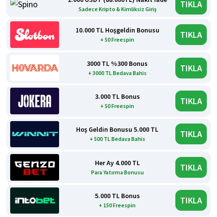
TIKLA
Sadece Kripto & Kimliksiz Giriş
10.000 TL Hoşgeldin Bonusu
TIKLA
+ 50 Freespin
3000 TL %300 Bonus
TIKLA
+ 3000 TL Bedava Bahis
3.000 TL Bonus
TIKLA
+ 50 Freespin
Hoş Geldin Bonusu 5.000 TL
TIKLA
+ 500 TL Bedava Bahis
Her Ay 4.000 TL
TIKLA
Para Yatırma Bonusu
5.000 TL Bonus
TIKLA
+ 150 Freespin