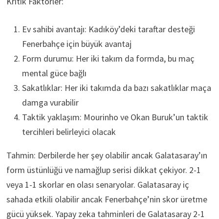
Kritik Faktörler:
Ev sahibi avantajı: Kadıköy’deki taraftar desteği
Fenerbahçe için büyük avantaj
Form durumu: Her iki takım da formda, bu maç
mental güce bağlı
Sakatlıklar: Her iki takımda da bazı sakatlıklar maça
damga vurabilir
Taktik yaklaşım: Mourinho ve Okan Buruk’un taktik
tercihleri belirleyici olacak
Tahmin: Derbilerde her şey olabilir ancak Galatasaray’ın
form üstünlüğü ve namağlup serisi dikkat çekiyor. 2-1
veya 1-1 skorlar en olası senaryolar. Galatasaray iç
sahada etkili olabilir ancak Fenerbahçe’nin skor üretme
gücü yüksek. Yapay zeka tahminleri de Galatasaray 2-1