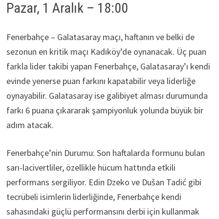
Pazar, 1 Aralık – 18:00
Fenerbahçe – Galatasaray maçı, haftanın ve belki de
sezonun en kritik maçı Kadıköy’de oynanacak. Üç puan
farkla lider takibi yapan Fenerbahçe, Galatasaray’ı kendi
evinde yenerse puan farkını kapatabilir veya liderliğe
oynayabilir. Galatasaray ise galibiyet alması durumunda
farkı 6 puana çıkararak şampiyonluk yolunda büyük bir
adım atacak.
Fenerbahçe’nin Durumu: Son haftalarda formunu bulan
sarı-lacivertliler, özellikle hücum hattında etkili
performans sergiliyor. Edin Dzeko ve Dušan Tadić gibi
tecrübeli isimlerin liderliğinde, Fenerbahçe kendi
sahasındaki güçlü performansını derbi için kullanmak