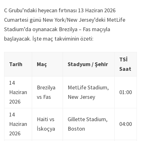
C Grubu’ndaki heyecan fırtınası 13 Haziran 2026
Cumartesi günü New York/New Jersey’deki MetLife
Stadium’da oynanacak Brezilya – Fas maçıyla
başlayacak. İşte maç takviminin özeti:
TSİ
Tarih
Maç
Stadyum / Şehir
Saat
14
Brezilya
MetLife Stadium,
Haziran
01:00
vs Fas
New Jersey
2026
14
Haiti vs
Gillette Stadium,
Haziran
04:00
İskoçya
Boston
2026