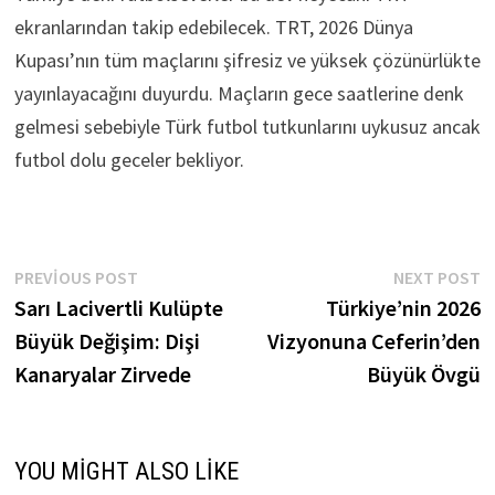
ekranlarından takip edebilecek. TRT, 2026 Dünya
Kupası’nın tüm maçlarını şifresiz ve yüksek çözünürlükte
yayınlayacağını duyurdu. Maçların gece saatlerine denk
gelmesi sebebiyle Türk futbol tutkunlarını uykusuz ancak
futbol dolu geceler bekliyor.
Yazı
Previous
N
PREVIOUS POST
NEXT POST
post:
p
Sarı Lacivertli Kulüpte
Türkiye’nin 2026
gezinmesi
Büyük Değişim: Dişi
Vizyonuna Ceferin’den
Kanaryalar Zirvede
Büyük Övgü
YOU MIGHT ALSO LIKE