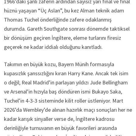
1966’daki şanlı zaferin ardından sayısız yarı final ve final
hüznü yaşayan “Üç Aslan”, bu kez Alman teknik adam
Thomas Tuchel önderliğinde zafere odaklanmış
durumda. Gareth Southgate sonrası dönemde taktiksel
bir dönüşüm geçiren İngiltere, eleme turlarını firesiz
geçerek ne kadar iddialı olduğunu kanıtladı.
Takımın en büyük kozu, Bayern Münih formasıyla
kupasızlık şanssızlığını kıran Harry Kane. Ancak tek isim
o değil; Real Madrid’in parlayan yıldızı Jude Bellingham
ve Arsenal’in hızıyla baş döndüren ismi Bukayo Saka,
Tuchel’in 4-3-3 sisteminde kilit roller üstleniyor. Mart
2026’da Wembley’de alınan hazırlık maçı sonuçları her ne
kadar karışık sinyaller verse de, İngiltere kadrosu
derinliğiyle turnuvanın en büyük favorileri arasında