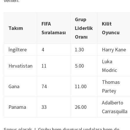
verileri:
Grup
FIFA
Kilit
Takım
Liderlik
Sıralaması
Oyuncu
Oranı
İngiltere
4
1.30
Harry Kane
Luka
Hırvatistan
11
5.00
Modric
Thomas
Gana
74
11.00
Partey
Adalberto
Panama
33
26.00
Carrasquilla
Sonuç olarak, L Grubu hem duygusal vedalara hem de