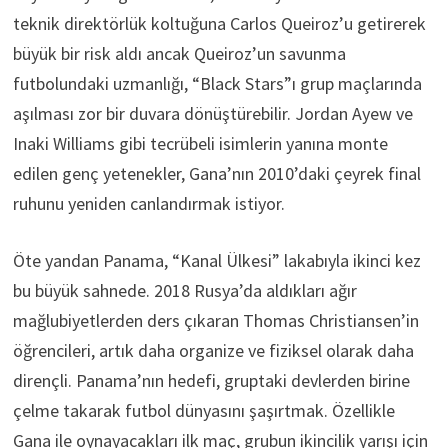
teknik direktörlük koltuğuna Carlos Queiroz’u getirerek
büyük bir risk aldı ancak Queiroz’un savunma
futbolundaki uzmanlığı, “Black Stars”ı grup maçlarında
aşılması zor bir duvara dönüştürebilir. Jordan Ayew ve
Inaki Williams gibi tecrübeli isimlerin yanına monte
edilen genç yetenekler, Gana’nın 2010’daki çeyrek final
ruhunu yeniden canlandırmak istiyor.
Öte yandan Panama, “Kanal Ülkesi” lakabıyla ikinci kez
bu büyük sahnede. 2018 Rusya’da aldıkları ağır
mağlubiyetlerden ders çıkaran Thomas Christiansen’in
öğrencileri, artık daha organize ve fiziksel olarak daha
dirençli. Panama’nın hedefi, gruptaki devlerden birine
çelme takarak futbol dünyasını şaşırtmak. Özellikle
Gana ile oynayacakları ilk maç, grubun ikincilik yarışı için