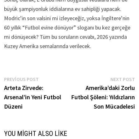
büyük şampiyonluk iddialarına ev sahipliği yapacak.
Modric’in son valsini mi izleyeceğiz, yoksa İngiltere’nin
60 yıllık “Futbol evine dönüyor” sloganı bu kez gerçeğe
mi dönüşecek? Tüm bu soruların cevabı, 2026 yazında
Kuzey Amerika semalarında verilecek.
Yazı
Previous
N
PREVIOUS POST
NEXT POST
post:
p
Arteta Zirvede:
Amerika’daki Zorlu
gezinmesi
Arsenal’in Yeni Futbol
Futbol Şöleni: Yıldızların
Düzeni
Son Mücadelesi
YOU MIGHT ALSO LIKE