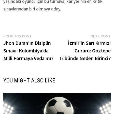
yaşındaki oyuncu için bu turnuva, kariyerinin en kritik
sınavlarından biri olmaya aday.
Yazı
Previous
N
PREVIOUS POST
NEXT POST
post:
p
Jhon Duran’ın Disiplin
İzmir’in Sarı Kırmızı
gezinmesi
Sınavı: Kolombiya’da
Gururu: Göztepe
Milli Formaya Veda mı?
Tribünde Neden Birinci?
YOU MIGHT ALSO LIKE