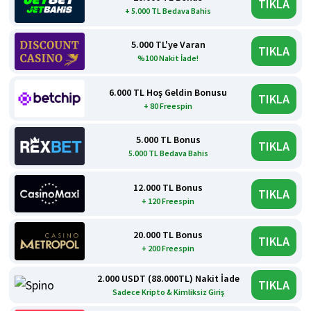
TIKLA
+ 5.000 TL Bedava Bahis
5.000 TL'ye Varan
TIKLA
%100 Nakit İade!
6.000 TL Hoş Geldin Bonusu
TIKLA
+ 80 Freespin
5.000 TL Bonus
TIKLA
5.000 TL Bedava Bahis
12.000 TL Bonus
TIKLA
+ 120 Freespin
20.000 TL Bonus
TIKLA
+ 200 Freespin
2.000 USDT (88.000TL) Nakit İade
TIKLA
Sadece Kripto & Kimliksiz Giriş