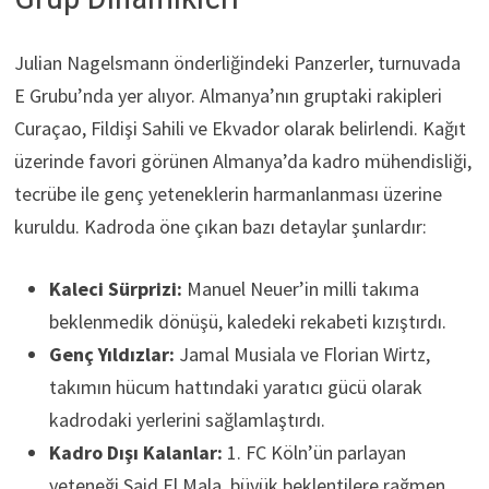
Julian Nagelsmann önderliğindeki Panzerler, turnuvada
E Grubu’nda yer alıyor. Almanya’nın gruptaki rakipleri
Curaçao, Fildişi Sahili ve Ekvador olarak belirlendi. Kağıt
üzerinde favori görünen Almanya’da kadro mühendisliği,
tecrübe ile genç yeteneklerin harmanlanması üzerine
kuruldu. Kadroda öne çıkan bazı detaylar şunlardır:
Kaleci Sürprizi:
Manuel Neuer’in milli takıma
beklenmedik dönüşü, kaledeki rekabeti kızıştırdı.
Genç Yıldızlar:
Jamal Musiala ve Florian Wirtz,
takımın hücum hattındaki yaratıcı gücü olarak
kadrodaki yerlerini sağlamlaştırdı.
Kadro Dışı Kalanlar:
1. FC Köln’ün parlayan
yeteneği Said El Mala, büyük beklentilere rağmen