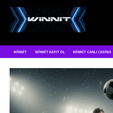
Skip
to
content
WINNIT
WINNIT KAYIT OL
WINNIT CANLI CASINO