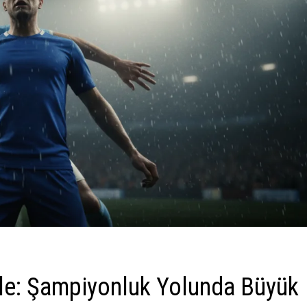
e: Şampiyonluk Yolunda Büyük