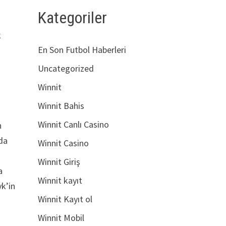
Kategoriler
k
En Son Futbol Haberleri
Uncategorized
Winnit
Winnit Bahis
Winnit Canlı Casino
n
nda
Winnit Casino
Winnit Giriş
a
Winnit kayıt
k’in
Winnit Kayıt ol
a
Winnit Mobil