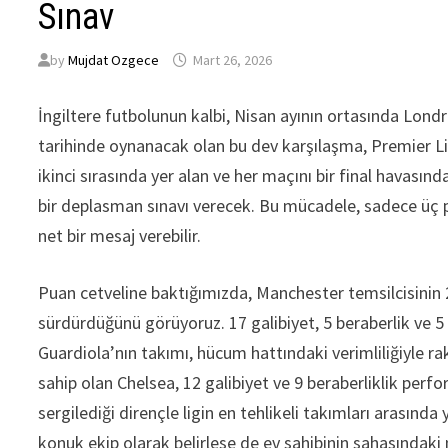
Sınav
by
Mujdat Ozgece
Mart 26, 2026
İngiltere futbolunun kalbi, Nisan ayının ortasında Lond
tarihinde oynanacak olan bu dev karşılaşma, Premier Lig
ikinci sırasında yer alan ve her maçını bir final havasın
bir deplasman sınavı verecek. Bu mücadele, sadece üç 
net bir mesaj verebilir.
Puan cetveline baktığımızda, Manchester temsilcisinin 27
sürdürdüğünü görüyoruz. 17 galibiyet, 5 beraberlik ve 
Guardiola’nın takımı, hücum hattındaki verimliliğiyle r
sahip olan Chelsea, 12 galibiyet ve 9 beraberliklik perf
sergilediği dirençle ligin en tehlikeli takımları arasında 
konuk ekip olarak belirlese de ev sahibinin sahasındaki