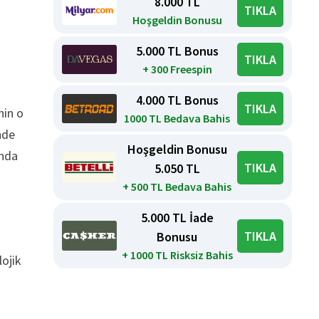
8.000 TL
TIKLA
Hoşgeldin Bonusu
5.000 TL Bonus
TIKLA
+ 300 Freespin
a
4.000 TL Bonus
TIKLA
nin o
1000 TL Bedava Bahis
nde
Hoşgeldin Bonusu
ında
TIKLA
5.050 TL
+ 500 TL Bedava Bahis
5.000 TL İade
TIKLA
Bonusu
+ 1000 TL Risksiz Bahis
ojik