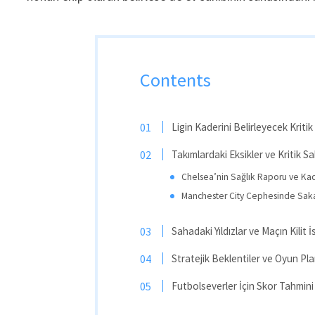
Contents
Ligin Kaderini Belirleyecek Kriti
Takımlardaki Eksikler ve Kritik Sa
Chelsea’nin Sağlık Raporu ve Kadr
Manchester City Cephesinde Saka
Sahadaki Yıldızlar ve Maçın Kilit İ
Stratejik Beklentiler ve Oyun Pla
Futbolseverler İçin Skor Tahmin