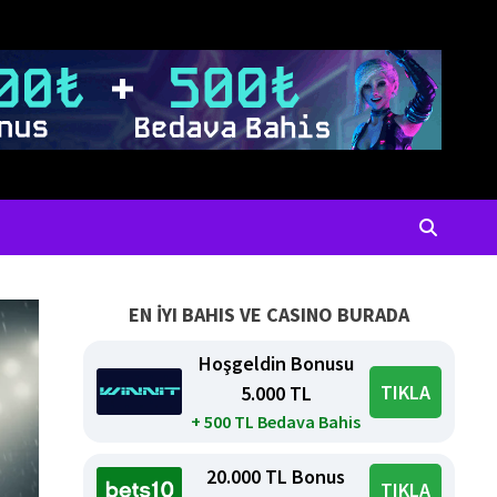
EN İYI BAHIS VE CASINO BURADA
Hoşgeldin Bonusu
TIKLA
5.000 TL
+ 500 TL Bedava Bahis
20.000 TL Bonus
TIKLA