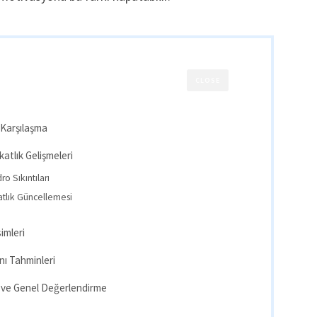
CLOSE
k Karşılaşma
katlık Gelişmeleri
o Sıkıntıları
tlık Güncellemesi
simleri
nı Tahminleri
i ve Genel Değerlendirme