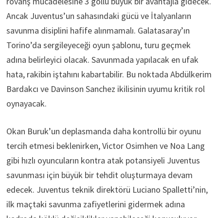
rövanş mücadelesine 3 gollü büyük bir avantajla gidecek.
Ancak Juventus’un sahasındaki gücü ve İtalyanların
savunma disiplini hafife alınmamalı. Galatasaray’ın
Torino’da sergileyeceği oyun şablonu, turu geçmek
adına belirleyici olacak. Savunmada yapılacak en ufak
hata, rakibin iştahını kabartabilir. Bu noktada Abdülkerim
Bardakcı ve Davinson Sanchez ikilisinin uyumu kritik rol
oynayacak.
Okan Buruk’un deplasmanda daha kontrollü bir oyunu
tercih etmesi beklenirken, Victor Osimhen ve Noa Lang
gibi hızlı oyuncuların kontra atak potansiyeli Juventus
savunması için büyük bir tehdit oluşturmaya devam
edecek. Juventus teknik direktörü Luciano Spalletti’nin,
ilk maçtaki savunma zafiyetlerini gidermek adına