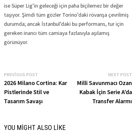
ise Süper Lig’in geleceği için paha biçilemez bir değer
taşıyor. Şimdi tüm gözler Torino’daki rövanşa çevrilmiş
durumda; ancak İstanbul’daki bu performans, tur için
gereken inancı tüm camiaya fazlasıyla aşılamış
görünüyor.
Yazı
Previous
N
PREVIOUS POST
NEXT POST
post:
p
2026 Milano Cortina: Kar
Milli Savunmacı Ozan
gezinmesi
Pistlerinde Stil ve
Kabak İçin Serie A’da
Tasarım Savaşı
Transfer Alarmı
YOU MIGHT ALSO LIKE