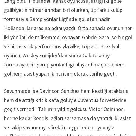
Lang oldu. Hollandalı kanat oyuncusu, attığı iki golle
galibiyetin mimarlarından biri olurken, üç farklı kulüp
formasıyla Şampiyonlar Ligi’nde gol atan nadir
Hollandalılar arasına adını yazdı. Orta sahada oyunun her
iki yönünü de mükemmel oynayan Gabriel Sara ise bir gol
ve bir asistlik performansıyla alkış topladı. Brezilyalı
oyuncu, Wesley Sneijder’dan sonra Galatasaray
formasıyla bir Şampiyonlar Ligi play-off maçında hem
gol hem asist yapan ikinci isim olarak tarihe geçti.
Savunmada ise Davinson Sanchez hem kestiği ataklarla
hem de attığı kritik kafa golüyle Juventus forvetlerine
geçit vermedi. Takımın yıldız golcüsü Victor Osimhen,
her ne kadar kendisi ağları sarsamasa da yaptığı iki asist
ve rakip savunmayı sürekli meşgul eden oyunuyla