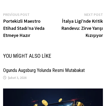
Yazı
Previous
N
PREVIOUS POST
NEXT POST
post:
p
Portekizli Maestro
İtalya Ligi’nde Kritik
gezinmesi
Etihad Stadı’na Veda
Randevu: Zirve Yarışı
Etmeye Hazır
Kızışıyor
YOU MIGHT ALSO LIKE
Ogundu Augsburg Yolunda Resmi Mutabakat
Şubat 3, 2026