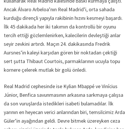
kullanarak Real Madrid kalesinde baskı kurmaya çalıştı.
Ancak Álvaro Arbeloa’nın Real Madrid’i, orta sahada
kurduğu dirençli yapıyla rakibinin hızını kesmeyi başardı.
İlk 45 dakikada her iki takımın da kontrollü bir oyunu
tercih ettiği gözlemlenirken, kalecilerin devleştiği anlar
seyir zevkini artırdı. Maçın 24. dakikasında Fredrik
Aursnes’in kaleyi karşıdan gören bir noktadan çektiği
sert şutta Thibaut Courtois, parmaklarının ucuyla topu
kornere çelerek mutlak bir golü önledi.
Real Madrid cephesinde ise Kylian Mbappé ve Vinícius
Júnior, Benfica savunmasının arkasına sarkmaya çalışsa
da son vuruşlarda istedikleri isabeti bulamadılar. İlk
yarının en heyecan verici anlarından biri, temsilcimiz Arda
Güler’in ayağından geldi. Devre bitmek üzereyken ceza