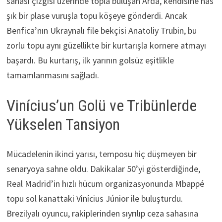
sahası çizgisi üzerinde topla buluşan Arda, kendisine has
şık bir plase vuruşla topu köşeye gönderdi. Ancak
Benfica’nın Ukraynalı file bekçisi Anatoliy Trubin, bu
zorlu topu aynı güzellikte bir kurtarışla kornere atmayı
başardı. Bu kurtarış, ilk yarının golsüz eşitlikle
tamamlanmasını sağladı.
Vinícius’un Golü ve Tribünlerde
Yükselen Tansiyon
Mücadelenin ikinci yarısı, temposu hiç düşmeyen bir
senaryoya sahne oldu. Dakikalar 50’yi gösterdiğinde,
Real Madrid’in hızlı hücum organizasyonunda Mbappé
topu sol kanattaki Vinícius Júnior ile buluşturdu.
Brezilyalı oyuncu, rakiplerinden sıyrılıp ceza sahasına