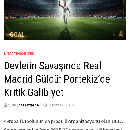
UNCATEGORIZED
Devlerin Savaşında Real
Madrid Güldü: Portekiz’de
Kritik Galibiyet
by
Mujdat Ozgece
Şubat 17, 2026
Avrupa futbolunun en prestijli organizasyonu olan UEFA
Şampiyonlar Ligi’nde 2025-26 sezonu play-off heyecanı,