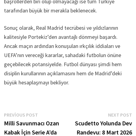
başrollerden biri olup olmayacağı ise tüm Türkiye
tarafından büyük bir merakla beklenecek.
Sonuç olarak, Real Madrid tecrübesi ve yıldızlarının
kalitesiyle Portekiz’den avantajlı dönmeyi başardı.
Ancak maçın ardından konuşulan ırkçılık iddiaları ve
UEFA’nın vereceği kararlar, sahadaki futbolun önüne
geçebilecek potansiyelde. Futbol dünyası şimdi hem
disiplin kurullarının açıklamasını hem de Madrid’deki
büyük hesaplaşmayı bekliyor.
Yazı
Previous
N
PREVIOUS POST
NEXT POST
post:
p
Milli Savunmacı Ozan
Scudetto Yolunda Dev
gezinmesi
Kabak İçin Serie A’da
Randevu: 8 Mart 2026