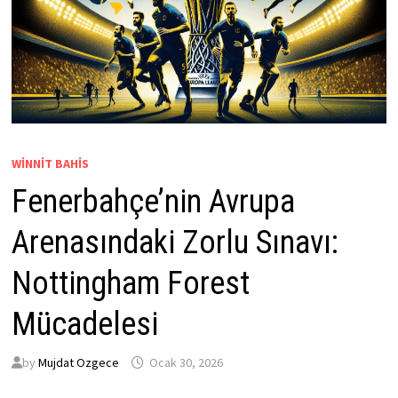
WINNIT BAHIS
Fenerbahçe’nin Avrupa
Arenasındaki Zorlu Sınavı:
Nottingham Forest
Mücadelesi
by
Mujdat Ozgece
Ocak 30, 2026