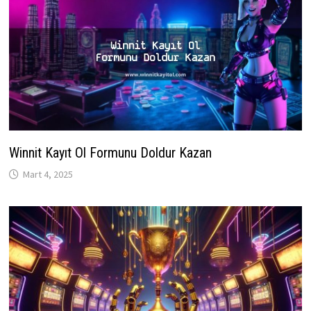
Winnit Kayıt Ol Formunu Doldur Kazan
Mart 4, 2025