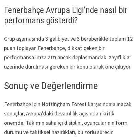
Fenerbahçe Avrupa Ligi’nde nasıl bir
performans gösterdi?
Grup aşamasında 3 galibiyet ve 3 beraberlikle toplam 12
puan toplayan Fenerbahçe, dikkat çeken bir
performansa imza attı ancak deplasmandaki zayıflıklar
üzerinde durulması gereken bir konu olarak öne çıkıyor.
Sonuç ve Değerlendirme
Fenerbahçe için Nottingham Forest karşısında alınacak
sonuçlar, Avrupa’daki devamlılık açısından kritik
önemde. Takımın saha içi disiplini, oyuncularının form
durumu ve taktiksel hazırlıkları, bu zorlu sürecin