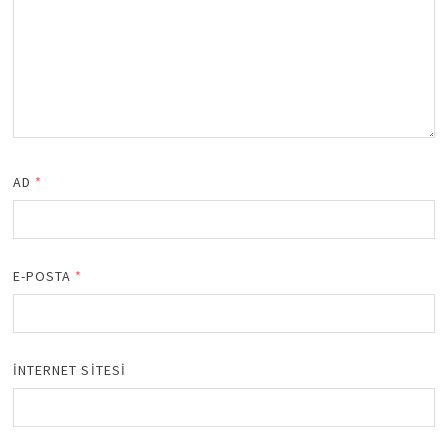
AD
*
E-POSTA
*
İNTERNET SITESI