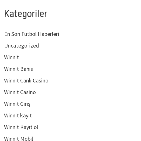
Kategoriler
En Son Futbol Haberleri
Uncategorized
Winnit
Winnit Bahis
Winnit Canlı Casino
Winnit Casino
Winnit Giriş
Winnit kayıt
Winnit Kayıt ol
Winnit Mobil