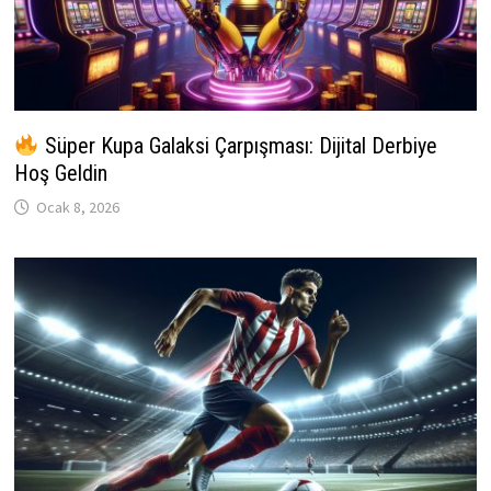
Süper Kupa Galaksi Çarpışması: Dijital Derbiye
Hoş Geldin
Ocak 8, 2026