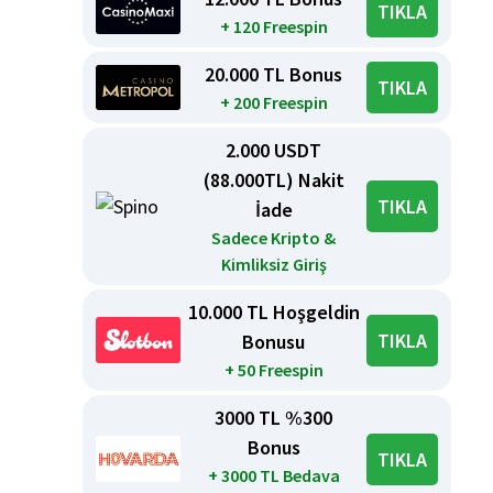
TIKLA
+ 120 Freespin
20.000 TL Bonus
TIKLA
+ 200 Freespin
2.000 USDT
(88.000TL) Nakit
TIKLA
İade
Sadece Kripto &
Kimliksiz Giriş
10.000 TL Hoşgeldin
TIKLA
Bonusu
+ 50 Freespin
3000 TL %300
Bonus
TIKLA
+ 3000 TL Bedava