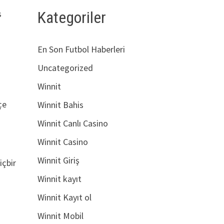
Kategoriler
s
En Son Futbol Haberleri
Uncategorized
Winnit
çe
Winnit Bahis
Winnit Canlı Casino
Winnit Casino
o
Winnit Giriş
içbir
Winnit kayıt
Winnit Kayıt ol
Winnit Mobil