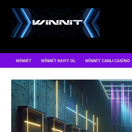
Skip
to
content
WINNIT
WINNIT KAYIT OL
WINNIT CANLI CASINO