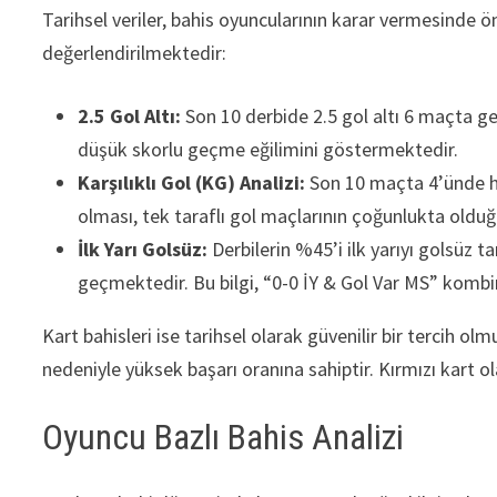
Tarihsel veriler, bahis oyuncularının karar vermesinde ön
değerlendirilmektedir:
2.5 Gol Altı:
Son 10 derbide 2.5 gol altı 6 maçta ge
düşük skorlu geçme eğilimini göstermektedir.
Karşılıklı Gol (KG) Analizi:
Son 10 maçta 4’ünde he
olması, tek taraflı gol maçlarının çoğunlukta old
İlk Yarı Golsüz:
Derbilerin %45’i ilk yarıyı golsüz 
geçmektedir. Bu bilgi, “0-0 İY & Gol Var MS” kombi
Kart bahisleri ise tarihsel olarak güvenilir bir tercih o
nedeniyle yüksek başarı oranına sahiptir. Kırmızı kart o
Oyuncu Bazlı Bahis Analizi