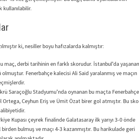
kullanılabilir.
lar
lmıştır ki, nesiller boyu hafızalarda kalmıştır:
u maç, derbi tarihinin en farklı skorudur. İstanbul’da yaşana
ü olmuştur. Fenerbahçe kalecisi Ali Said yaralanmış ve maçın
çmişlerdir.
krü Saraçoğlu Stadyumu’nda oynanan bu maçta Fenerbahçe
iel Ortega, Ceyhun Eriş ve Ümit Özat birer gol atmıştır. Bu sko
libiyetidir.
kiye Kupası çeyrek finalinde Galatasaray ilk yarıyı 3-0 önde
l birden bulmuş ve maçı 4-3 kazanmıştır. Bu harikulade geri
olarak anılmaktadır.