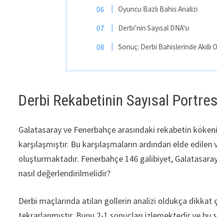
Oyuncu Bazlı Bahis Analizi
Derbi’nin Sayısal DNA’sı
Sonuç: Derbi Bahislerinde Akıllı
Derbi Rekabetinin Sayısal Portres
Galatasaray ve Fenerbahçe arasındaki rekabetin kökeni
karşılaşmıştır. Bu karşılaşmaların ardından elde edilen 
oluşturmaktadır. Fenerbahçe 146 galibiyet, Galatasaray 
nasıl değerlendirilmelidir?
Derbi maçlarında atılan gollerin analizi oldukça dikkat ç
tekrarlanmıştır. Bunu 2-1 sonuçları izlemektedir ve bu s