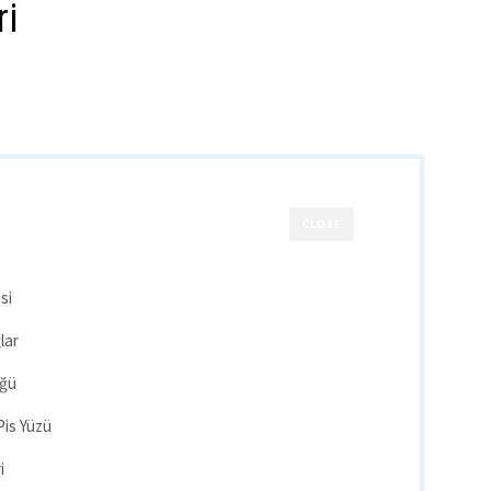
ri
CLOSE
si
lar
üğü
 Pis Yüzü
i