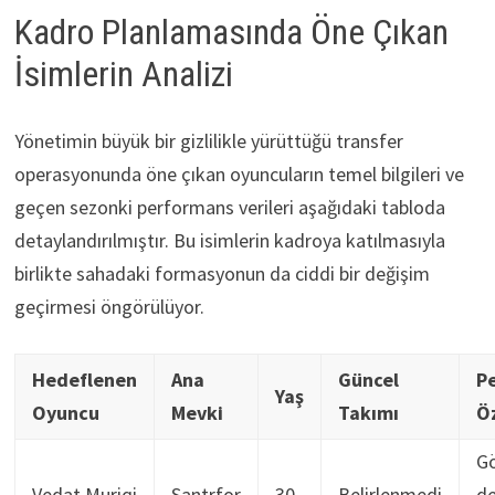
Kadro Planlamasında Öne Çıkan
İsimlerin Analizi
Yönetimin büyük bir gizlilikle yürüttüğü transfer
operasyonunda öne çıkan oyuncuların temel bilgileri ve
geçen sezonki performans verileri aşağıdaki tabloda
detaylandırılmıştır. Bu isimlerin kadroya katılmasıyla
birlikte sahadaki formasyonun da ciddi bir değişim
geçirmesi öngörülüyor.
Hedeflenen
Ana
Güncel
P
Yaş
Oyuncu
Mevki
Takımı
Ö
G
Vedat Muriqi
Santrfor
30
Belirlenmedi
d