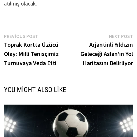
atılmış olacak.
Yazı
Previous
N
PREVIOUS POST
NEXT POST
post:
p
Toprak Kortta Üzücü
Arjantinli Yıldızın
gezinmesi
Olay: Milli Tenisçimiz
Geleceği Aslan’ın Yol
Turnuvaya Veda Etti
Haritasını Belirliyor
YOU MIGHT ALSO LIKE