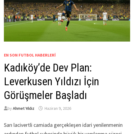
EN SON FUTBOL HABERLERI
Kadıköy’de Dev Plan:
Leverkusen Yıldızı İçin
Görüşmeler Başladı
by
Ahmet Yıldız
Haziran 9, 2026
Sarı lacivertli camiada gerçekleşen idari yenilenmenin
ardından futbol şubesinde büyük bir yapılanma süreci