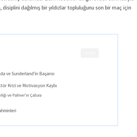
siplini dağılmış bir yıldızlar topluluğunu son bir maç için
CLOSE
da ve Sunderland’in Başarısı
ktör Krizi ve Motivasyon Kaybı
rliği ve Palmer’ın Çabası
ahminleri