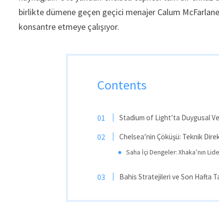
birlikte dümene geçen geçici menajer Calum McFarlane, di
konsantre etmeye çalışıyor.
Contents
Stadium of Light’ta Duygusal Ve
Chelsea’nin Çöküşü: Teknik Dire
Saha İçi Dengeler: Xhaka’nın Lide
Bahis Stratejileri ve Son Hafta T