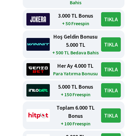
Bahis
3.000 TL Bonus
TIKLA
+ 50 Freespin
Hoş Geldin Bonusu
TIKLA
5.000 TL
+ 500 TL Bedava Bahis
Her Ay 4.000 TL
TIKLA
Para Yatırma Bonusu
5.000 TL Bonus
TIKLA
+ 150 Freespin
Toplam 6.000 TL
TIKLA
Bonus
+ 100 Freespin