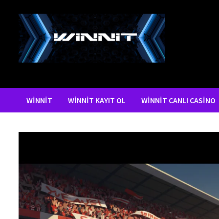
Skip
to
content
WINNIT
WINNIT KAYIT OL
WINNIT CANLI CASINO