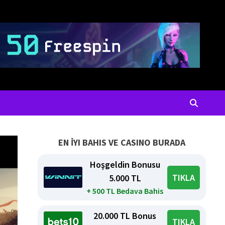
EN İYI BAHIS VE CASINO BURADA
Hoşgeldin Bonusu
TIKLA
5.000 TL
+ 500 TL Bedava Bahis
20.000 TL Bonus
TIKLA