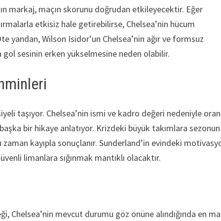
kın markaj, maçın skorunu doğrudan etkileyecektir. Eğer
tırmalarla etkisiz hale getirebilirse, Chelsea’nin hücum
te yandan, Wilson Isidor’un Chelsea’nin ağır ve formsuz
a gol sesinin erken yükselmesine neden olabilir.
hminleri
yeli taşıyor. Chelsea’nin ismi ve kadro değeri nedeniyle oran
mbaşka bir hikaye anlatıyor. Krizdeki büyük takımlara sezonun
 zaman kayıpla sonuçlanır. Sunderland’in evindeki motivasy
üvenli limanlara sığınmak mantıklı olacaktır.
ği, Chelsea’nin mevcut durumu göz önüne alındığında en ma