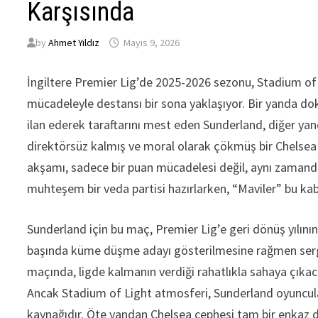
Karşısında
by
Ahmet Yıldız
Mayıs 9, 2026
İngiltere Premier Lig’de 2025-2026 sezonu, Stadium of
mücadeleyle destansı bir sona yaklaşıyor. Bir yanda doku
ilan ederek taraftarını mest eden Sunderland, diğer yan
direktörsüz kalmış ve moral olarak çökmüş bir Chelsea va
akşamı, sadece bir puan mücadelesi değil, aynı zamanda i
muhteşem bir veda partisi hazırlarken, “Maviler” bu kabu
Sunderland için bu maç, Premier Lig’e geri dönüş yılının
başında küme düşme adayı gösterilmesine rağmen sergile
maçında, ligde kalmanın verdiği rahatlıkla sahaya çıkaca
Ancak Stadium of Light atmosferi, Sunderland oyuncul
kaynağıdır. Öte yandan Chelsea cephesi tam bir enkaz