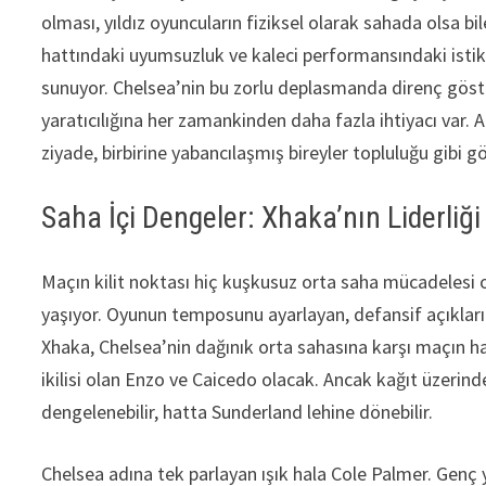
olması, yıldız oyuncuların fiziksel olarak sahada olsa b
hattındaki uyumsuzluk ve kaleci performansındaki istikrar
sunuyor. Chelsea’nin bu zorlu deplasmanda direnç göste
yaratıcılığına her zamankinden daha fazla ihtiyacı var.
ziyade, birbirine yabancılaşmış bireyler topluluğu gibi g
Saha İçi Dengeler: Xhaka’nın Liderliğ
Maçın kilit noktası hiç kuşkusuz orta saha mücadelesi o
yaşıyor. Oyunun temposunu ayarlayan, defansif açıklar
Xhaka, Chelsea’nin dağınık orta sahasına karşı maçın hak
ikilisi olan Enzo ve Caicedo olacak. Ancak kağıt üzerin
dengelenebilir, hatta Sunderland lehine dönebilir.
Chelsea adına tek parlayan ışık hala Cole Palmer. Genç 