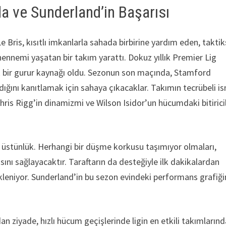
a ve Sunderland’in Başarısı
e Bris, kısıtlı imkanlarla sahada birbirine yardım eden, taktik
hennemi yaşatan bir takım yarattı. Dokuz yıllık Premier Lig
ük bir gurur kaynağı oldu. Sezonun son maçında, Stamford
adığını kanıtlamak için sahaya çıkacaklar. Takımın tecrübeli i
hris Rigg’in dinamizmi ve Wilson Isidor’un hücumdaki bitiricil
k üstünlük. Herhangi bir düşme korkusu taşımıyor olmaları,
sını sağlayacaktır. Taraftarın da desteğiyle ilk dakikalardan
ekleniyor. Sunderland’in bu sezon evindeki performans grafiğ
 ziyade, hızlı hücum geçişlerinde ligin en etkili takımların