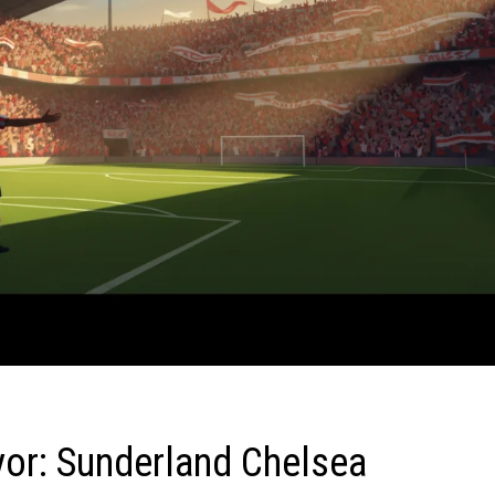
yor: Sunderland Chelsea