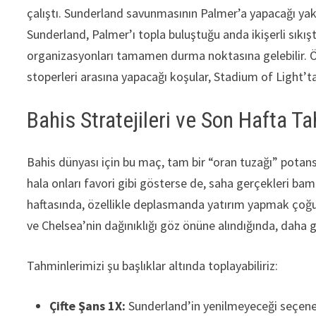
çalıştı. Sunderland savunmasının Palmer’a yapacağı ya
Sunderland, Palmer’ı topla buluştuğu anda ikişerli sıkış
organizasyonları tamamen durma noktasına gelebilir. Ö
stoperleri arasına yapacağı koşular, Stadium of Light’t
Bahis Stratejileri ve Son Hafta Ta
Bahis dünyası için bu maç, tam bir “oran tuzağı” potansi
hala onları favori gibi gösterse de, saha gerçekleri ba
haftasında, özellikle deplasmanda yatırım yapmak çoğu
ve Chelsea’nin dağınıklığı göz önüne alındığında, daha g
Tahminlerimizi şu başlıklar altında toplayabiliriz:
Çifte Şans 1X:
Sunderland’in yenilmeyeceği seçene