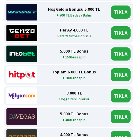
Hoş Geldin Bonusu 5.000 TL
TIKLA
+ 500 TL Bedava Bahis
Her Ay 4.000 TL
TIKLA
Para Yatırma Bonusu
5.000 TL Bonus
TIKLA
+ 150 Freespin
Toplam 6.000 TL Bonus
TIKLA
+ 100 Freespin
8.000 TL
TIKLA
Hoşgeldin Bonusu
5.000 TL Bonus
TIKLA
+ 300 Freespin
4.000 TL Bonus