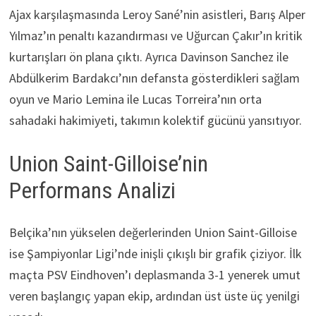
Ajax karşılaşmasında Leroy Sané’nin asistleri, Barış Alper
Yılmaz’ın penaltı kazandırması ve Uğurcan Çakır’ın kritik
kurtarışları ön plana çıktı. Ayrıca Davinson Sanchez ile
Abdülkerim Bardakcı’nın defansta gösterdikleri sağlam
oyun ve Mario Lemina ile Lucas Torreira’nın orta
sahadaki hakimiyeti, takımın kolektif gücünü yansıtıyor.
Union Saint-Gilloise’nin
Performans Analizi
Belçika’nın yükselen değerlerinden Union Saint-Gilloise
ise Şampiyonlar Ligi’nde inişli çıkışlı bir grafik çiziyor. İlk
maçta PSV Eindhoven’ı deplasmanda 3-1 yenerek umut
veren başlangıç yapan ekip, ardından üst üste üç yenilgi