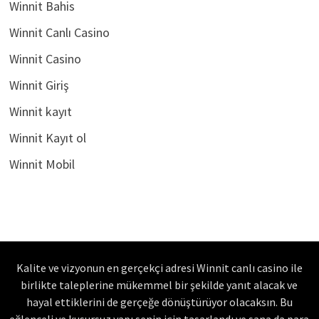
Winnit Bahis
Winnit Canlı Casino
Winnit Casino
Winnit Giriş
Winnit kayıt
Winnit Kayıt ol
Winnit Mobil
Kalite ve vizyonun en gerçekçi adresi Winnit canlı casino ile
birlikte taleplerine mükemmel bir şekilde yanıt alacak ve
hayal ettiklerini de gerçeğe dönüştürüyor olacaksın. Bu