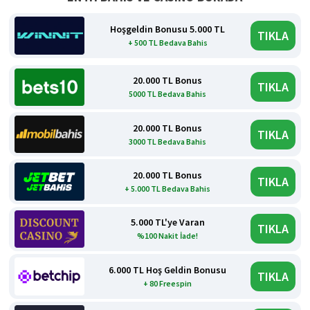
Hoşgeldin Bonusu 5.000 TL
TIKLA
+ 500 TL Bedava Bahis
20.000 TL Bonus
TIKLA
5000 TL Bedava Bahis
20.000 TL Bonus
TIKLA
3000 TL Bedava Bahis
20.000 TL Bonus
TIKLA
+ 5.000 TL Bedava Bahis
5.000 TL'ye Varan
TIKLA
%100 Nakit İade!
6.000 TL Hoş Geldin Bonusu
TIKLA
+ 80 Freespin