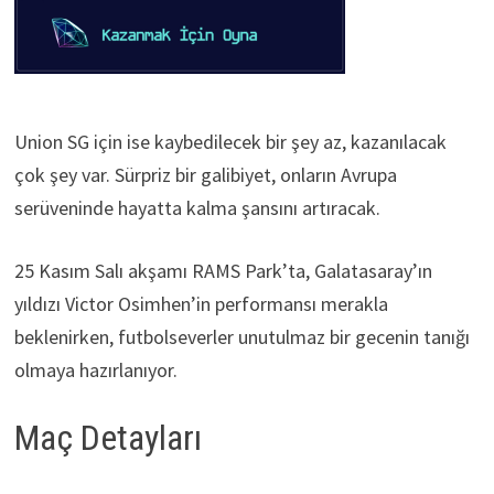
Union SG için ise kaybedilecek bir şey az, kazanılacak
çok şey var. Sürpriz bir galibiyet, onların Avrupa
serüveninde hayatta kalma şansını artıracak.
25 Kasım Salı akşamı RAMS Park’ta, Galatasaray’ın
yıldızı Victor Osimhen’in performansı merakla
beklenirken, futbolseverler unutulmaz bir gecenin tanığı
olmaya hazırlanıyor.
Maç Detayları