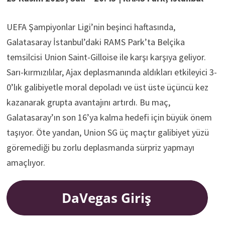
UEFA Şampiyonlar Ligi’nin beşinci haftasında,
Galatasaray İstanbul’daki RAMS Park’ta Belçika
temsilcisi Union Saint-Gilloise ile karşı karşıya geliyor.
Sarı-kırmızılılar, Ajax deplasmanında aldıkları etkileyici 3-
0’lık galibiyetle moral depoladı ve üst üste üçüncü kez
kazanarak grupta avantajını artırdı. Bu maç,
Galatasaray’ın son 16’ya kalma hedefi için büyük önem
taşıyor. Öte yandan, Union SG üç maçtır galibiyet yüzü
göremediği bu zorlu deplasmanda sürpriz yapmayı
amaçlıyor.