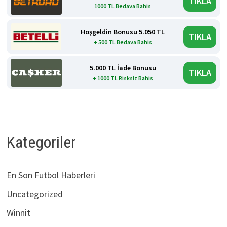
TIKLA
1000 TL Bedava Bahis
Hoşgeldin Bonusu 5.050 TL
TIKLA
+ 500 TL Bedava Bahis
5.000 TL İade Bonusu
TIKLA
+ 1000 TL Risksiz Bahis
Kategoriler
En Son Futbol Haberleri
Uncategorized
Winnit