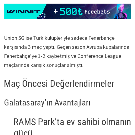
Union SG ise Türk kulüpleriyle sadece Fenerbahçe
karşısında 3 maç yaptı. Geçen sezon Avrupa kupalarında
Fenerbahçe’ye 1-2 kaybetmiş ve Conference League
maçlarında karışık sonuçlar almıştı.
Maç Öncesi Değerlendirmeler
Galatasaray’ın Avantajları
RAMS Park’ta ev sahibi olmanın
gücü