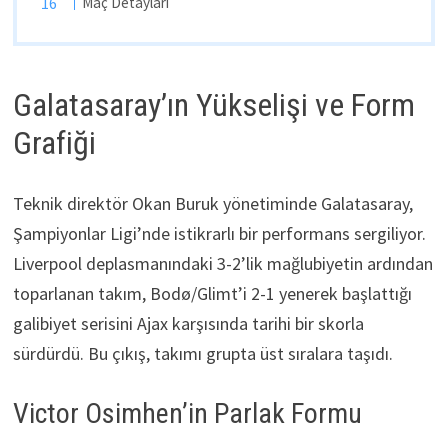
Maç Detayları
Galatasaray’ın Yükselişi ve Form
Grafiği
Teknik direktör Okan Buruk yönetiminde Galatasaray,
Şampiyonlar Ligi’nde istikrarlı bir performans sergiliyor.
Liverpool deplasmanındaki 3-2’lik mağlubiyetin ardından
toparlanan takım, Bodø/Glimt’i 2-1 yenerek başlattığı
galibiyet serisini Ajax karşısında tarihi bir skorla
sürdürdü. Bu çıkış, takımı grupta üst sıralara taşıdı.
Victor Osimhen’in Parlak Formu