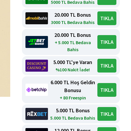
5000 TL Bedava Bahis
20.000 TL Bonus
TIKLA
3000 TL Bedava Bahis
20.000 TL Bonus
TIKLA
+ 5.000 TL Bedava
Bahis
5.000 TL'ye Varan
TIKLA
%100 Nakit İade!
6.000 TL Hoş Geldin
TIKLA
Bonusu
+ 80 Freespin
5.000 TL Bonus
TIKLA
5.000 TL Bedava Bahis
12.000 TL Bonus