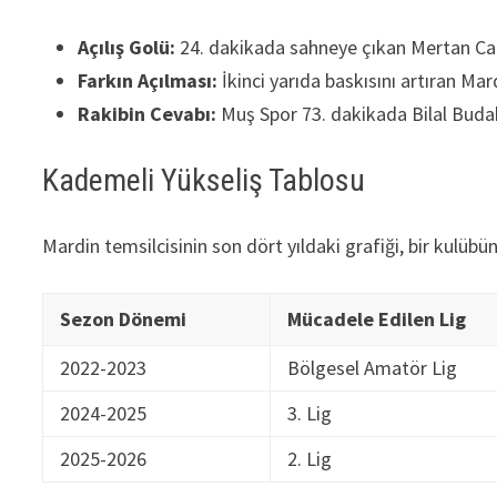
Açılış Golü:
24. dakikada sahneye çıkan Mertan Can
Farkın Açılması:
İkinci yarıda baskısını artıran Mar
Rakibin Cevabı:
Muş Spor 73. dakikada Bilal Budak
Kademeli Yükseliş Tablosu
Mardin temsilcisinin son dört yıldaki grafiği, bir kulüb
Sezon Dönemi
Mücadele Edilen Lig
2022-2023
Bölgesel Amatör Lig
2024-2025
3. Lig
2025-2026
2. Lig