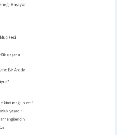
eneği Başlıyor
 Mucizesi
lük Başarısı
inç Bir Arada
iyor?
de kimi mağlup etti?
onluk yaşadı?
ar hangileridir?
tü?