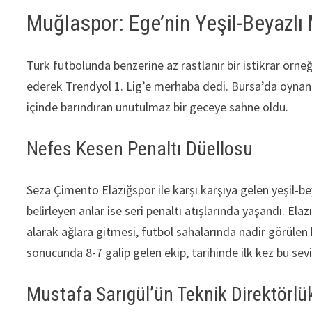
Muğlaspor: Ege’nin Yeşil-Beyazlı
Türk futbolunda benzerine az rastlanır bir istikrar örn
ederek Trendyol 1. Lig’e merhaba dedi. Bursa’da oynana
içinde barındıran unutulmaz bir geceye sahne oldu.
Nefes Kesen Penaltı Düellosu
Seza Çimento Elazığspor ile karşı karşıya gelen yeşil-be
belirleyen anlar ise seri penaltı atışlarında yaşandı. E
alarak ağlara gitmesi, futbol sahalarında nadir görülen 
sonucunda 8-7 galip gelen ekip, tarihinde ilk kez bu sevi
Mustafa Sarıgül’ün Teknik Direktörlü