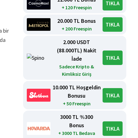
TIKLA
+ 120 Freespin
20.000 TL Bonus
TIKLA
+ 200 Freespin
 bir
nda
2.000 USDT
(88.000TL) Nakit
TIKLA
İade
Sadece Kripto &
Kimliksiz Giriş
10.000 TL Hoşgeldin
TIKLA
Bonusu
+ 50 Freespin
3000 TL %300
Bonus
TIKLA
+ 3000 TL Bedava