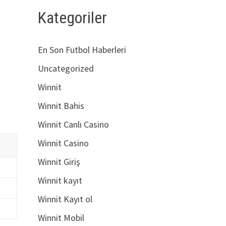
Kategoriler
En Son Futbol Haberleri
Uncategorized
Winnit
Winnit Bahis
Winnit Canlı Casino
Winnit Casino
Winnit Giriş
Winnit kayıt
Winnit Kayıt ol
Winnit Mobil