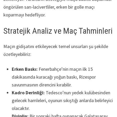
öngörülen sarı-lacivertliler, erken bir golle maçı
koparmayı hedefliyor.
Stratejik Analiz ve Maç Tahminleri
Maçın gidişatını etkileyecek temel unsurları şu şekilde
özetleyebiliriz:
Erken Baskı:
Fenerbahçe’nin maçın ilk 15
dakikasında kuracağı yoğun baskı, Rizespor
savunmasının direncini kırabilir.
Kadro Derinliği:
Tedesco’nun yedek kulübesinden
gelecek hamleleri, oyunun sıkıştığı anlarda belirleyici
olacaktır.
Disiplin:
Bir sonraki hafta oynanacak Galatasaray