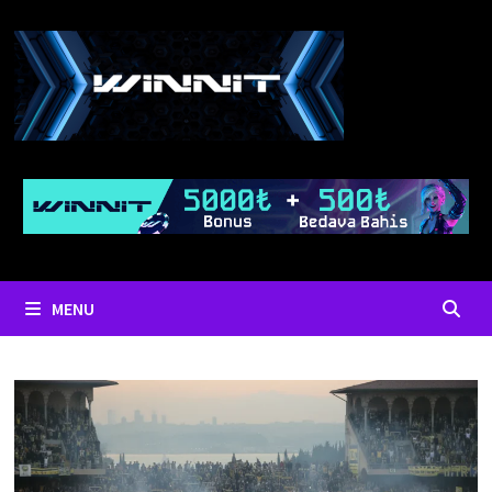
Skip
to
content
MENU