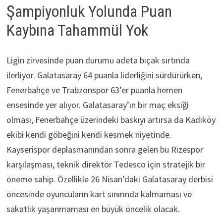
Şampiyonluk Yolunda Puan
Kaybına Tahammül Yok
Ligin zirvesinde puan durumu adeta bıçak sırtında
ilerliyor. Galatasaray 64 puanla liderliğini sürdürürken,
Fenerbahçe ve Trabzonspor 63’er puanla hemen
ensesinde yer alıyor. Galatasaray’ın bir maç eksiği
olması, Fenerbahçe üzerindeki baskıyı artırsa da Kadıköy
ekibi kendi göbeğini kendi kesmek niyetinde.
Kayserispor deplasmanından sonra gelen bu Rizespor
karşılaşması, teknik direktör Tedesco için stratejik bir
öneme sahip. Özellikle 26 Nisan’daki Galatasaray derbisi
öncesinde oyuncuların kart sınırında kalmaması ve
sakatlık yaşanmaması en büyük öncelik olacak.