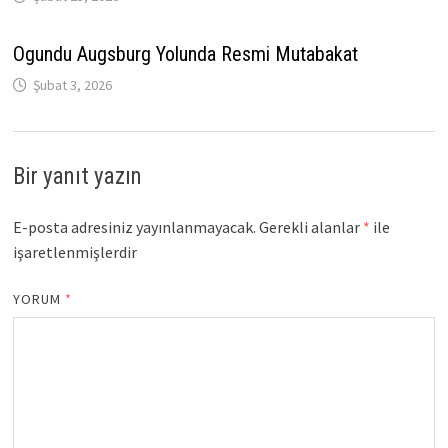
Ogundu Augsburg Yolunda Resmi Mutabakat
Şubat 3, 2026
Bir yanıt yazın
E-posta adresiniz yayınlanmayacak.
Gerekli alanlar
*
ile
işaretlenmişlerdir
YORUM
*