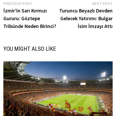
Yazı
Previous
N
PREVIOUS POST
NEXT POST
post:
p
İzmir’in Sarı Kırmızı
Turuncu Beyazlı Devden
gezinmesi
Gururu: Göztepe
Gelecek Yatırımı: Bulgar
Tribünde Neden Birinci?
İsim İmzayı Attı
YOU MIGHT ALSO LIKE