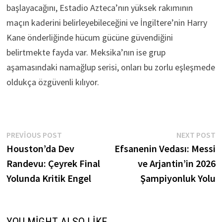
başlayacağını, Estadio Azteca’nın yüksek rakımının
maçın kaderini belirleyebileceğini ve İngiltere’nin Harry
Kane önderliğinde hücum gücüne güvendiğini
belirtmekte fayda var. Meksika’nın ise grup
aşamasındaki namağlup serisi, onları bu zorlu eşleşmede
oldukça özgüvenli kılıyor.
Yazı
Previous
N
PREVIOUS POST
NEXT POST
post:
p
Houston’da Dev
Efsanenin Vedası: Messi
gezinmesi
Randevu: Çeyrek Final
ve Arjantin’in 2026
Yolunda Kritik Engel
Şampiyonluk Yolu
YOU MIGHT ALSO LIKE