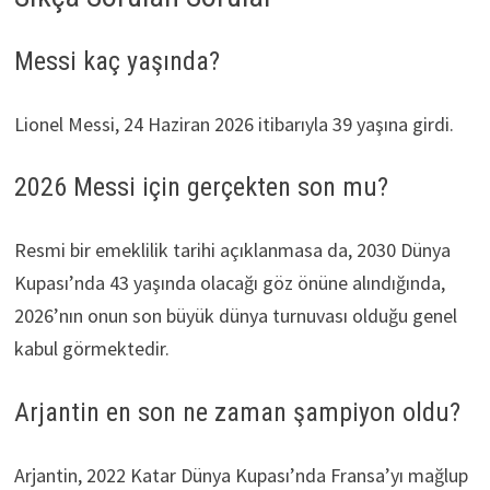
Messi kaç yaşında?
Lionel Messi, 24 Haziran 2026 itibarıyla 39 yaşına girdi.
2026 Messi için gerçekten son mu?
Resmi bir emeklilik tarihi açıklanmasa da, 2030 Dünya
Kupası’nda 43 yaşında olacağı göz önüne alındığında,
2026’nın onun son büyük dünya turnuvası olduğu genel
kabul görmektedir.
Arjantin en son ne zaman şampiyon oldu?
Arjantin, 2022 Katar Dünya Kupası’nda Fransa’yı mağlup