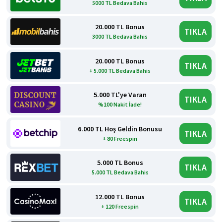
5000 TL Bedava Bahis
20.000 TL Bonus
TIKLA
3000 TL Bedava Bahis
20.000 TL Bonus
TIKLA
+ 5.000 TL Bedava Bahis
5.000 TL'ye Varan
TIKLA
%100 Nakit İade!
6.000 TL Hoş Geldin Bonusu
TIKLA
+ 80 Freespin
5.000 TL Bonus
TIKLA
5.000 TL Bedava Bahis
12.000 TL Bonus
TIKLA
+ 120 Freespin