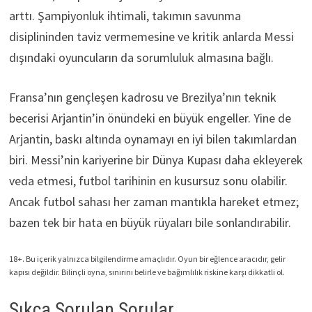
arttı. Şampiyonluk ihtimali, takımın savunma
disiplininden taviz vermemesine ve kritik anlarda Messi
dışındaki oyuncuların da sorumluluk almasına bağlı.
Fransa’nın gençleşen kadrosu ve Brezilya’nın teknik
becerisi Arjantin’in önündeki en büyük engeller. Yine de
Arjantin, baskı altında oynamayı en iyi bilen takımlardan
biri. Messi’nin kariyerine bir Dünya Kupası daha ekleyerek
veda etmesi, futbol tarihinin en kusursuz sonu olabilir.
Ancak futbol sahası her zaman mantıkla hareket etmez;
bazen tek bir hata en büyük rüyaları bile sonlandırabilir.
18+. Bu içerik yalnızca bilgilendirme amaçlıdır. Oyun bir eğlence aracıdır, gelir
kapısı değildir. Bilinçli oyna, sınırını belirle ve bağımlılık riskine karşı dikkatli ol.
Sıkça Sorulan Sorular