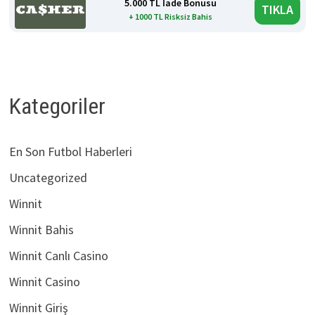
5.000 TL İade Bonusu
TIKLA
+ 1000 TL Risksiz Bahis
Kategoriler
En Son Futbol Haberleri
Uncategorized
Winnit
Winnit Bahis
Winnit Canlı Casino
Winnit Casino
Winnit Giriş