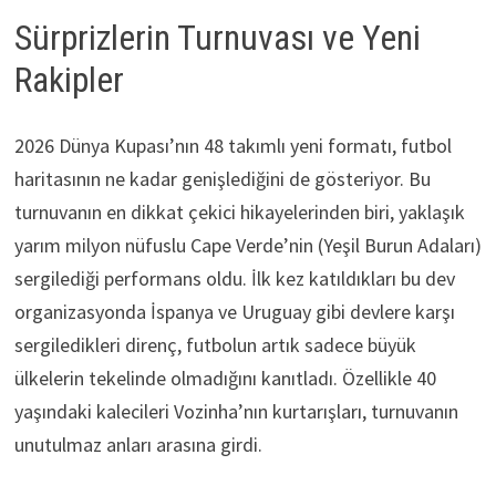
Sürprizlerin Turnuvası ve Yeni
Rakipler
2026 Dünya Kupası’nın 48 takımlı yeni formatı, futbol
haritasının ne kadar genişlediğini de gösteriyor. Bu
turnuvanın en dikkat çekici hikayelerinden biri, yaklaşık
yarım milyon nüfuslu Cape Verde’nin (Yeşil Burun Adaları)
sergilediği performans oldu. İlk kez katıldıkları bu dev
organizasyonda İspanya ve Uruguay gibi devlere karşı
sergiledikleri direnç, futbolun artık sadece büyük
ülkelerin tekelinde olmadığını kanıtladı. Özellikle 40
yaşındaki kalecileri Vozinha’nın kurtarışları, turnuvanın
unutulmaz anları arasına girdi.