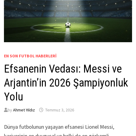
EN SON FUTBOL HABERLERI
Efsanenin Vedası: Messi ve
Arjantin’in 2026 Şampiyonluk
Yolu
by
Ahmet Yıldız
Temmuz 3, 2026
Dünya futbolunun yaşayan efsanesi Lionel Messi,
kariyerinin en duygusal ve belki de en görkemli