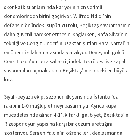
skor katkısı anlamında kariyerinin en verimli
dönemlerinden birini geçiriyor. Wilfred Ndidi’nin
defansın önündeki süpürücü rolü, Beşiktaş savunmasının
daha güvenli hareket etmesini sağlarken, Rafa Silva’nın
tekniği ve Cengiz Ünder’in uzaktan şutları Kara Kartal’ın
en önemli silahları arasında yer alıyor. Deneyimli golcü
Cenk Tosun’un ceza sahası içindeki tecrübesi ise kapalı
savunmaları açmak adına Beşiktaş’ın elindeki en büyük
koz.
Siyah-beyazlı ekip, sezonun ilk yarısında İstanbul’da
rakibini 1-0 mağlup etmeyi başarmıştı. Ayrıca kupa
mücadelesinde alınan 4-1’lik farklı galibiyet, Beşiktaş’ın
Rizespor oyun yapısına karşı bir çözüm ürettiğini
gösteriyor. Sergen Yalçın’ın öğrencileri, deplasmanda