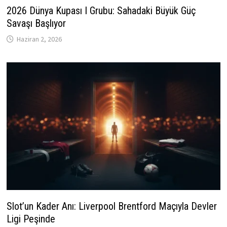
2026 Dünya Kupası I Grubu: Sahadaki Büyük Güç
Savaşı Başlıyor
Haziran 2, 2026
Slot’un Kader Anı: Liverpool Brentford Maçıyla Devler
Ligi Peşinde