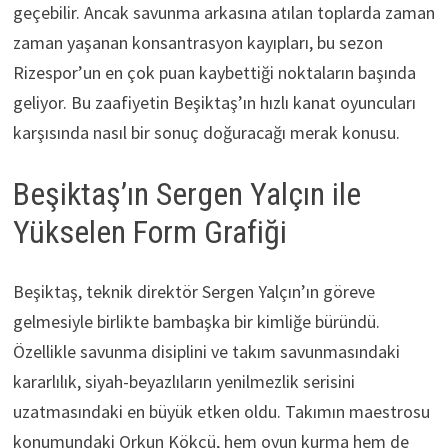
geçebilir. Ancak savunma arkasına atılan toplarda zaman
zaman yaşanan konsantrasyon kayıpları, bu sezon
Rizespor’un en çok puan kaybettiği noktaların başında
geliyor. Bu zaafiyetin Beşiktaş’ın hızlı kanat oyuncuları
karşısında nasıl bir sonuç doğuracağı merak konusu.
Beşiktaş’ın Sergen Yalçın ile
Yükselen Form Grafiği
Beşiktaş, teknik direktör Sergen Yalçın’ın göreve
gelmesiyle birlikte bambaşka bir kimliğe büründü.
Özellikle savunma disiplini ve takım savunmasındaki
kararlılık, siyah-beyazlıların yenilmezlik serisini
uzatmasındaki en büyük etken oldu. Takımın maestrosu
konumundaki Orkun Kökçü, hem oyun kurma hem de