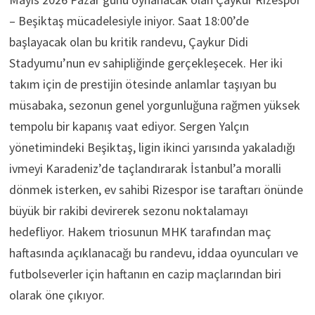
– Beşiktaş mücadelesiyle iniyor. Saat 18:00’de
başlayacak olan bu kritik randevu, Çaykur Didi
Stadyumu’nun ev sahipliğinde gerçekleşecek. Her iki
takım için de prestijin ötesinde anlamlar taşıyan bu
müsabaka, sezonun genel yorgunluğuna rağmen yüksek
tempolu bir kapanış vaat ediyor. Sergen Yalçın
yönetimindeki Beşiktaş, ligin ikinci yarısında yakaladığı
ivmeyi Karadeniz’de taçlandırarak İstanbul’a moralli
dönmek isterken, ev sahibi Rizespor ise taraftarı önünde
büyük bir rakibi devirerek sezonu noktalamayı
hedefliyor. Hakem triosunun MHK tarafından maç
haftasında açıklanacağı bu randevu, iddaa oyuncuları ve
futbolseverler için haftanın en cazip maçlarından biri
olarak öne çıkıyor.