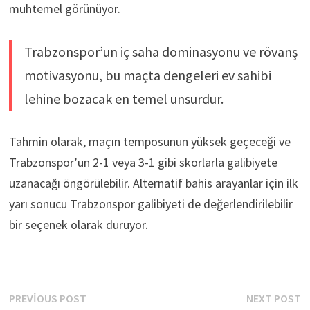
muhtemel görünüyor.
Trabzonspor’un iç saha dominasyonu ve rövanş
motivasyonu, bu maçta dengeleri ev sahibi
lehine bozacak en temel unsurdur.
Tahmin olarak, maçın temposunun yüksek geçeceği ve
Trabzonspor’un 2-1 veya 3-1 gibi skorlarla galibiyete
uzanacağı öngörülebilir. Alternatif bahis arayanlar için ilk
yarı sonucu Trabzonspor galibiyeti de değerlendirilebilir
bir seçenek olarak duruyor.
Yazı
Previous
N
PREVIOUS POST
NEXT POST