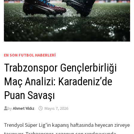
EN SON FUTBOL HABERLERI
Trabzonspor Gençlerbirliği
Maç Analizi: Karadeniz’de
Puan Savaşı
by
Ahmet Yıldız
Mayıs 7, 2026
Trendyol Süper Lig’in kapanış haftasında heyecan zirveye
taşınıyor. Trabzonspor, sezonun son randevusunda