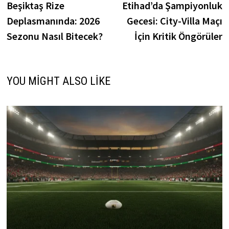
post:
p
Beşiktaş Rize
Etihad’da Şampiyonluk
gezinmesi
Deplasmanında: 2026
Gecesi: City-Villa Maçı
Sezonu Nasıl Bitecek?
İçin Kritik Öngörüler
YOU MIGHT ALSO LIKE