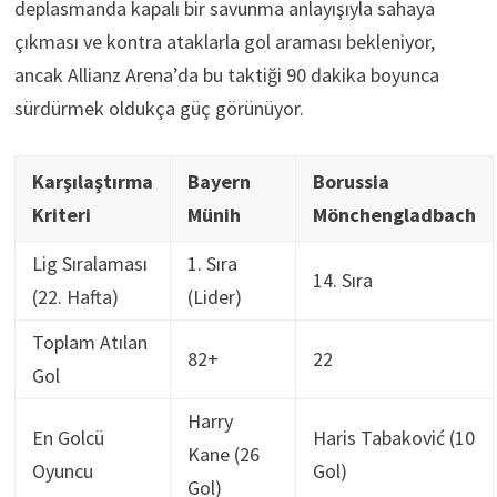
deplasmanda kapalı bir savunma anlayışıyla sahaya
çıkması ve kontra ataklarla gol araması bekleniyor,
ancak Allianz Arena’da bu taktiği 90 dakika boyunca
sürdürmek oldukça güç görünüyor.
Karşılaştırma
Bayern
Borussia
Kriteri
Münih
Mönchengladbach
Lig Sıralaması
1. Sıra
14. Sıra
(22. Hafta)
(Lider)
Toplam Atılan
82+
22
Gol
Harry
En Golcü
Haris Tabaković (10
Kane (26
Oyuncu
Gol)
Gol)