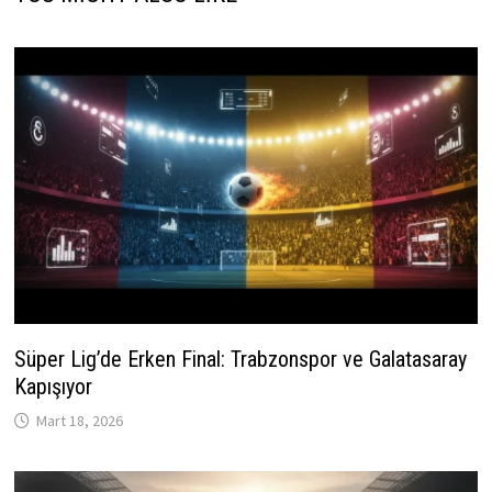
Süper Lig’de Erken Final: Trabzonspor ve Galatasaray
Kapışıyor
Mart 18, 2026