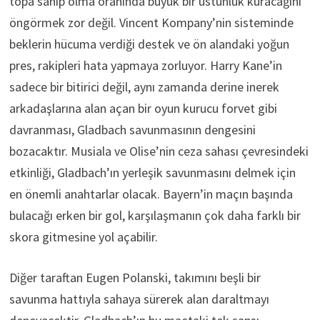
topa sahip olma oranında büyük bir üstünlük kuracağını
öngörmek zor değil. Vincent Kompany’nin sisteminde
beklerin hücuma verdiği destek ve ön alandaki yoğun
pres, rakipleri hata yapmaya zorluyor. Harry Kane’in
sadece bir bitirici değil, aynı zamanda derine inerek
arkadaşlarına alan açan bir oyun kurucu forvet gibi
davranması, Gladbach savunmasının dengesini
bozacaktır. Musiala ve Olise’nin ceza sahası çevresindeki
etkinliği, Gladbach’ın yerleşik savunmasını delmek için
en önemli anahtarlar olacak. Bayern’in maçın başında
bulacağı erken bir gol, karşılaşmanın çok daha farklı bir
skora gitmesine yol açabilir.
Diğer taraftan Eugen Polanski, takımını beşli bir
savunma hattıyla sahaya sürerek alan daraltmayı