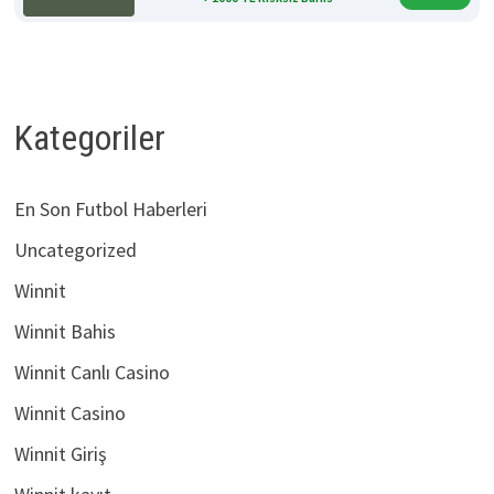
Kategoriler
En Son Futbol Haberleri
Uncategorized
Winnit
Winnit Bahis
Winnit Canlı Casino
Winnit Casino
Winnit Giriş