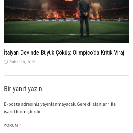
İtalyan Devinde Büyük Çöküş: Olimpico’da Kritik Viraj
Şubat 18, 2026
Bir yanıt yazın
E-posta adresiniz yayınlanmayacak.
Gerekli alanlar
*
ile
işaretlenmişlerdir
YORUM
*