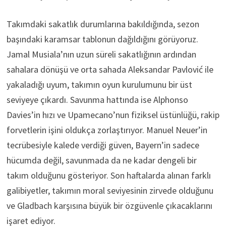
Takımdaki sakatlık durumlarına bakıldığında, sezon
başındaki karamsar tablonun dağıldığını görüyoruz.
Jamal Musiala’nın uzun süreli sakatlığının ardından
sahalara dönüşü ve orta sahada Aleksandar Pavlović ile
yakaladığı uyum, takımın oyun kurulumunu bir üst
seviyeye çıkardı. Savunma hattında ise Alphonso
Davies’in hızı ve Upamecano’nun fiziksel üstünlüğü, rakip
forvetlerin işini oldukça zorlaştırıyor. Manuel Neuer’in
tecrübesiyle kalede verdiği güven, Bayern’in sadece
hücumda değil, savunmada da ne kadar dengeli bir
takım olduğunu gösteriyor. Son haftalarda alınan farklı
galibiyetler, takımın moral seviyesinin zirvede olduğunu
ve Gladbach karşısına büyük bir özgüvenle çıkacaklarını
işaret ediyor.