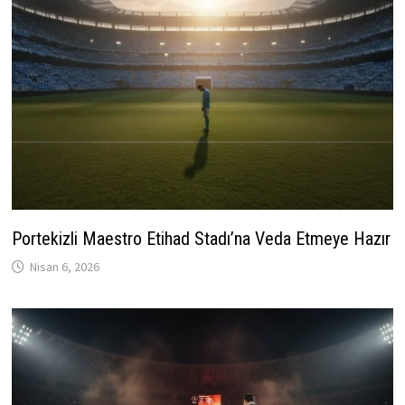
Portekizli Maestro Etihad Stadı’na Veda Etmeye Hazır
Nisan 6, 2026