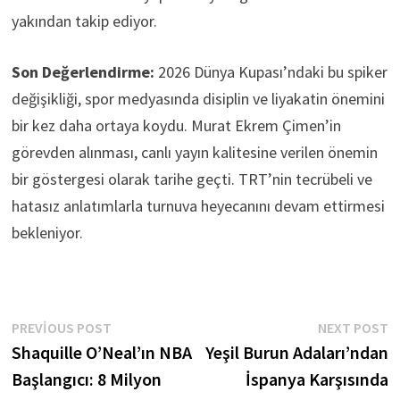
yakından takip ediyor.
Son Değerlendirme:
2026 Dünya Kupası’ndaki bu spiker
değişikliği, spor medyasında disiplin ve liyakatin önemini
bir kez daha ortaya koydu. Murat Ekrem Çimen’in
görevden alınması, canlı yayın kalitesine verilen önemin
bir göstergesi olarak tarihe geçti. TRT’nin tecrübeli ve
hatasız anlatımlarla turnuva heyecanını devam ettirmesi
bekleniyor.
Yazı
Previous
N
PREVIOUS POST
NEXT POST
post:
p
Shaquille O’Neal’ın NBA
Yeşil Burun Adaları’ndan
gezinmesi
Başlangıcı: 8 Milyon
İspanya Karşısında