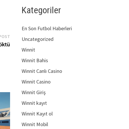
Kategoriler
En Son Futbol Haberleri
Next
POST
Uncategorized
post:
Çöktü
Winnit
Winnit Bahis
Winnit Canlı Casino
Winnit Casino
Winnit Giriş
Winnit kayıt
Winnit Kayıt ol
Winnit Mobil