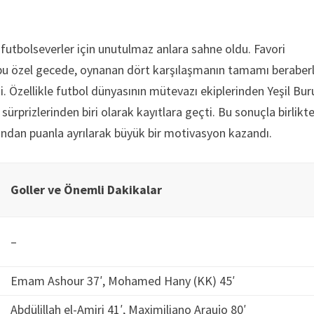
utbolseverler için unutulmaz anlara sahne oldu. Favori
ı bu özel gecede, oynanan dört karşılaşmanın tamamı beraberl
 Özellikle futbol dünyasının mütevazı ekiplerinden Yeşil Bur
ürprizlerinden biri olarak kayıtlara geçti. Bu sonuçla birlikt
yondan puanla ayrılarak büyük bir motivasyon kazandı.
Goller ve Önemli Dakikalar
–
Emam Ashour 37′, Mohamed Hany (KK) 45′
Abdülillah el-Amiri 41′, Maximiliano Araujo 80′