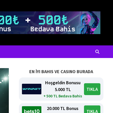
EN İYI BAHIS VE CASINO BURADA
Hoşgeldin Bonusu
TIKLA
5.000 TL
+ 500 TL Bedava Bahis
20.000 TL Bonus
TIKLA