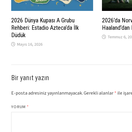
2026 Dünya Kupası A Grubu
2026’da Norv
Rehberi: Estadio Azteca’da İlk
Haaland’dan 
Düdük
Temmuz 6, 20
Mayıs 16, 2026
Bir yanıt yazın
E-posta adresiniz yayınlanmayacak.
Gerekli alanlar
*
ile işa
YORUM
*