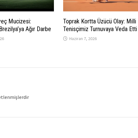
eç Mucizesi:
Toprak Kortta Üzücü Olay: Milli
Brezilya’ya Ağır Darbe
Tenisçimiz Turnuvaya Veda Etti
26
Haziran 7, 2026
retlenmişlerdir