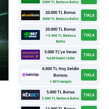
5000 TL Bedava Bahis
20.000 TL Bonus
TIKLA
3000 TL Bedava Bahis
20.000 TL Bonus
TIKLA
+ 5.000 TL Bedava
Bahis
5.000 TL'ye Varan
TIKLA
%100 Nakit İade!
6.000 TL Hoş Geldin
TIKLA
Bonusu
+ 80 Freespin
5.000 TL Bonus
TIKLA
5.000 TL Bedava Bahis
12.000 TL Bonus