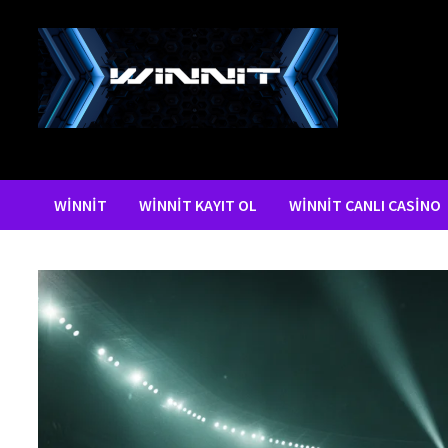
Skip
to
content
WINNIT
WINNIT KAYIT OL
WINNIT CANLI CASINO