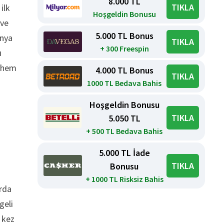
8.000 TL
TIKLA
ilk
Hoşgeldin Bonusu
 ve
5.000 TL Bonus
ünya
TIKLA
+ 300 Freespin
ı
a hem
4.000 TL Bonus
TIKLA
1000 TL Bedava Bahis
Hoşgeldin Bonusu
TIKLA
5.050 TL
+ 500 TL Bedava Bahis
5.000 TL İade
TIKLA
Bonusu
f
+ 1000 TL Risksiz Bahis
arda
geli
r kez