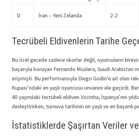
D
İran – Yeni Zelanda
2-2
Tecrübeli Eldivenlerin Tarihe Geç
Bu özel gecede sadece skorlar değil, oyuncuların bireysel
başarıyla koruyan Fernando Muslera, Suudi Arabistan mü
erişmişti. Bu performansıyla Diego Godin’e ait olan re
Kupası’ndaki en yaşlı oyuncusu unvanını ele geçirdi. Ben
40 yaşındaki tecrübeli eldiven Vozinha, İspanya’nın yıldız
devleştirirken, turnuva tarihinin en yaşlı ve en başarılı 
İstatistiklerde Şaşırtan Veriler ve