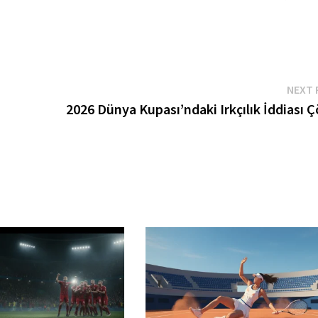
NEXT 
2026 Dünya Kupası’ndaki Irkçılık İddiası 