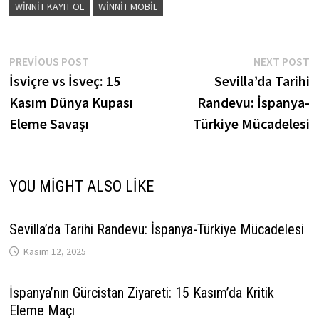
WINNIT KAYIT OL
WINNIT MOBIL
Yazı
Previous
N
PREVIOUS POST
NEXT POST
post:
p
İsviçre vs İsveç: 15
Sevilla’da Tarihi
gezinmesi
Kasım Dünya Kupası
Randevu: İspanya-
Eleme Savaşı
Türkiye Mücadelesi
YOU MIGHT ALSO LIKE
Sevilla’da Tarihi Randevu: İspanya-Türkiye Mücadelesi
Kasım 12, 2025
İspanya’nın Gürcistan Ziyareti: 15 Kasım’da Kritik
Eleme Maçı