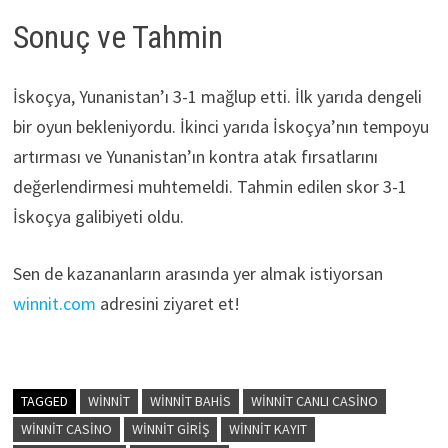
Sonuç ve Tahmin
İskoçya, Yunanistan’ı 3-1 mağlup etti. İlk yarıda dengeli
bir oyun bekleniyordu. İkinci yarıda İskoçya’nın tempoyu
artırması ve Yunanistan’ın kontra atak fırsatlarını
değerlendirmesi muhtemeldi. Tahmin edilen skor 3-1
İskoçya galibiyeti oldu.
Sen de kazananların arasında yer almak istiyorsan
winnit.com
adresini ziyaret et!
TAGGED
WINNIT
WINNIT BAHIS
WINNIT CANLI CASINO
WINNIT CASINO
WINNIT GIRIŞ
WINNIT KAYIT