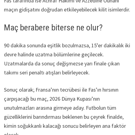
Fas tarafında ise Achraf Hakimi ve Azzedine Ounahi
maçın gidişatını doğrudan etkileyebilecek kilit isimlerdir.
Maç berabere biterse ne olur?
90 dakika sonunda eşitlik bozulmazsa, 15’er dakikalık iki
devre halinde uzatma bölümlerine geçilecek.
Uzatmalarda da sonuç değişmezse yarı finale çıkan
takımı seri penaltı atışları belirleyecek.
Sonuç olarak; Fransa’nın tecrübesi ile Fas’ın hırsının
çarpışacağı bu maç, 2026 Dünya Kupası’nın
unutulmazları arasına girmeye aday. Futbolun tüm
güzelliklerini barındırması beklenen bu çeyrek finalde,
kimin soğukkanlı kalacağı sonucu belirleyen ana faktör
olacak.