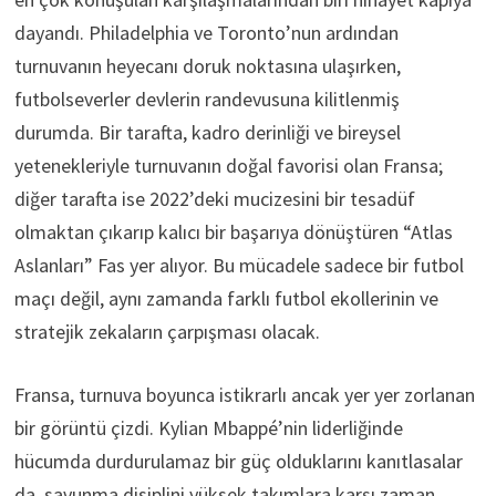
dayandı. Philadelphia ve Toronto’nun ardından
turnuvanın heyecanı doruk noktasına ulaşırken,
futbolseverler devlerin randevusuna kilitlenmiş
durumda. Bir tarafta, kadro derinliği ve bireysel
yetenekleriyle turnuvanın doğal favorisi olan Fransa;
diğer tarafta ise 2022’deki mucizesini bir tesadüf
olmaktan çıkarıp kalıcı bir başarıya dönüştüren “Atlas
Aslanları” Fas yer alıyor. Bu mücadele sadece bir futbol
maçı değil, aynı zamanda farklı futbol ekollerinin ve
stratejik zekaların çarpışması olacak.
Fransa, turnuva boyunca istikrarlı ancak yer yer zorlanan
bir görüntü çizdi. Kylian Mbappé’nin liderliğinde
hücumda durdurulamaz bir güç olduklarını kanıtlasalar
da, savunma disiplini yüksek takımlara karşı zaman