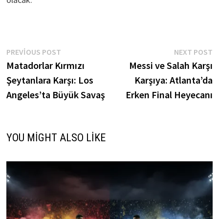
Yazı
Previous
N
PREVIOUS POST
NEXT POST
post:
p
Matadorlar Kırmızı
Messi ve Salah Karşı
gezinmesi
Şeytanlara Karşı: Los
Karşıya: Atlanta’da
Angeles’ta Büyük Savaş
Erken Final Heyecanı
YOU MIGHT ALSO LIKE